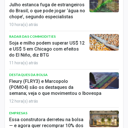
Economia
Julho estanca fuga de estrangeiros
do Brasil; o que pode jogar ‘água no
Empresas
chope’, segundo especialistas
10 hora(s) atrás
Brasil
RADAR DAS COMMODITIES
Política
Soja e milho podem superar US$ 12
e US$ 5 em Chicago com efeitos
Colunas
do El Niño, diz BTG
11 hora(s) atrás
Especiais
DESTAQUES DA BOLSA
Internacional
Fleury (FLRY3) e Marcopolo
(POMO4) são os destaques da
Marketing
semana; veja o que movimentou o Ibovespa
12 hora(s) atrás
Tecnologia
EMPRESAS
Conteúdo de Marca
Essa construtora derreteu na bolsa
— e agora quer recomprar 10% dos