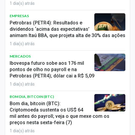
1 dia(s) atrás
EMPRESAS
Petrobras (PETR4): Resultados e
dividendos ‘acima das expectativas’
animam Itaú BBA, que projeta alta de 30% das ações
1 dia(s) atrás
MERCADOS
Ibovespa futuro sobe aos 176 mil
pontos de olho no payroll e na
Petrobras (PETR4); dólar cai a R$ 5,09
1 dia(s) atrás
BOM DIA, BITCOIN (BTC)
Bom dia, bitcoin (BTC):
Criptomoeda sustenta os US$ 64
mil antes do payroll; veja o que mexe com os
preços nesta sexta-feira (7)
1 dia(s) atrás