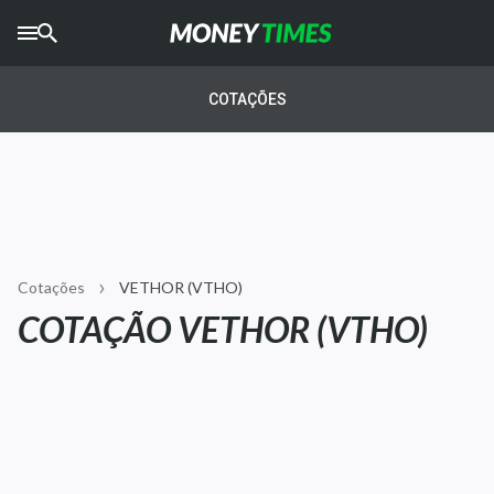
CRYPTO
TIMES
COTAÇÕES
AGRO
TIMES
Ibovespa
Giro do Mercado
Cotações
VETHOR (VTHO)
Newsletters
COTAÇÃO VETHOR (VTHO)
Money Trader
Anuncie
Últimas Notícias