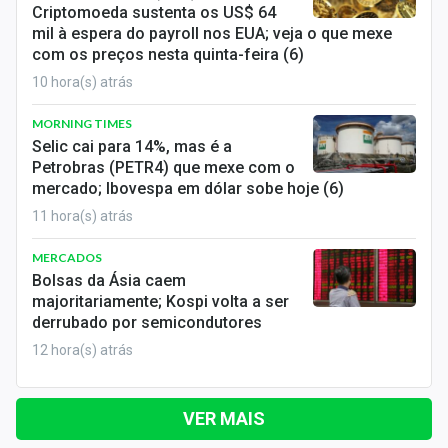
Criptomoeda sustenta os US$ 64
mil à espera do payroll nos EUA; veja o que mexe
com os preços nesta quinta-feira (6)
10 hora(s) atrás
MORNING TIMES
Selic cai para 14%, mas é a
Petrobras (PETR4) que mexe com o
mercado; Ibovespa em dólar sobe hoje (6)
11 hora(s) atrás
MERCADOS
Bolsas da Ásia caem
majoritariamente; Kospi volta a ser
derrubado por semicondutores
12 hora(s) atrás
VER MAIS