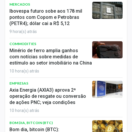
MERCADOS
Ibovespa futuro sobe aos 178 mil
pontos com Copom e Petrobras
(PETR4); dólar cai a R$ 5,12
9 hora(s) atrás
COMMODITIES
Minério de ferro amplia ganhos
com notícias sobre medidas de
estímulo ao setor imobiliário na China
10 hora(s) atrás
EMPRESAS
Axia Energia (AXIA3) aprova 2ª
operação de resgate ou conversão
de ações PNC; veja condições
10 hora(s) atrás
BOM DIA, BITCOIN (BTC)
Bom dia, bitcoin (BTC):