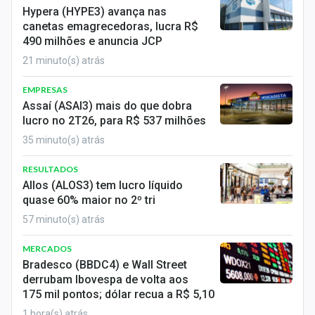
Economia
Hypera (HYPE3) avança nas
canetas emagrecedoras, lucra R$
Empresas
490 milhões e anuncia JCP
21 minuto(s) atrás
Brasil
EMPRESAS
Política
Assaí (ASAI3) mais do que dobra
lucro no 2T26, para R$ 537 milhões
Colunas
35 minuto(s) atrás
Especiais
RESULTADOS
Allos (ALOS3) tem lucro líquido
Internacional
quase 60% maior no 2º tri
57 minuto(s) atrás
Marketing
MERCADOS
Tecnologia
Bradesco (BBDC4) e Wall Street
derrubam Ibovespa de volta aos
Conteúdo de Marca
175 mil pontos; dólar recua a R$ 5,10
1 hora(s) atrás