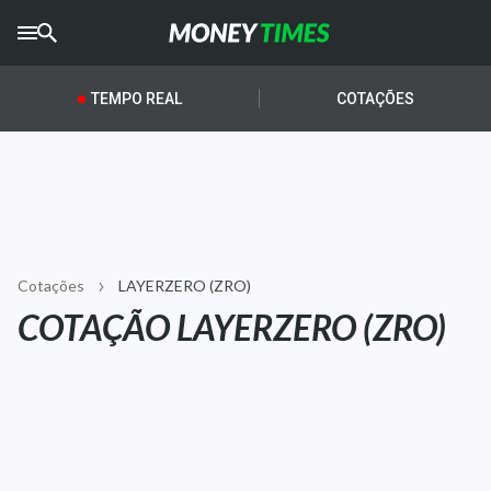
CRYPTO
TIMES
TEMPO REAL
COTAÇÕES
AGRO
TIMES
Ibovespa
Giro do Mercado
Cotações
LAYERZERO (ZRO)
Newsletters
COTAÇÃO LAYERZERO (ZRO)
Money Trader
Anuncie
Últimas Notícias