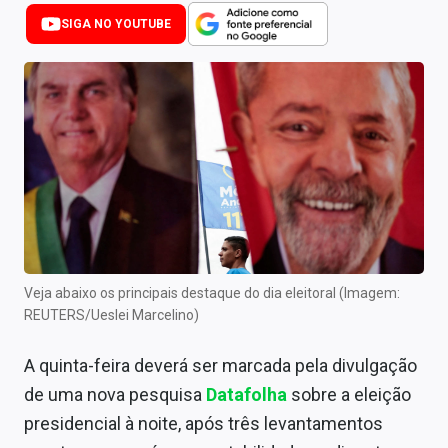
Newsletters
SIGA NO YOUTUBE
Cotações
Comprar ou vender?
Carteiras Recomendadas
Central de Dividendos
Central de Fundos Imobiliários
Central dos IPOs
Veja abaixo os principais destaque do dia eleitoral (Imagem:
REUTERS/Ueslei Marcelino)
Renda Fixa
A quinta-feira deverá ser marcada pela divulgação
Finanças Pessoais
de uma nova pesquisa
Datafolha
sobre a eleição
Mercados
presidencial à noite, após três levantamentos