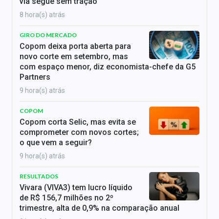
via segue sem tração
8 hora(s) atrás
GIRO DO MERCADO
Copom deixa porta aberta para
novo corte em setembro, mas
com espaço menor, diz economista-chefe da G5
Partners
9 hora(s) atrás
COPOM
Copom corta Selic, mas evita se
comprometer com novos cortes;
o que vem a seguir?
9 hora(s) atrás
RESULTADOS
Vivara (VIVA3) tem lucro líquido
de R$ 156,7 milhões no 2º
trimestre, alta de 0,9% na comparação anual