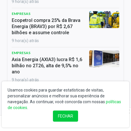
9 hora(s) atrás
EMPRESAS
Ecopetrol compra 25% da Brava
Energia (BRAV3) por R$ 2,67
bilhões e assume controle
9 hora(s) atrás
EMPRESAS
Axia Energia (AXIA3) lucra R$ 1,6
bilhão no 2T26, alta de 9,5% no
ano
9 hora(s) atrás
Usamos cookies para guardar estatísticas de visitas,
RENDA FIXA
personalizar anúncios e melhorar sua experiência de
Selic a 14%: Quanto rendem R$
navegação. Ao continuar, você concorda com nossas
políticas
10 mil na poupança, CDB, LCA,
de cookies
.
LCI e Tesouro?
FECHAR
9 hora(s) atrás