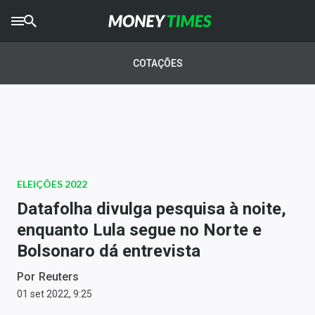
CRYPTO
TIMES
COTAÇÕES
AGRO
TIMES
Ibovespa
Giro do Mercado
ELEIÇÕES 2022
Newsletters
Datafolha divulga pesquisa à noite,
Money Trader
enquanto Lula segue no Norte e
Bolsonaro dá entrevista
Anuncie
Por
Reuters
Últimas Notícias
01 set 2022, 9:25