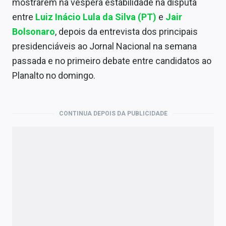
mostrarem na véspera estabilidade na disputa
Economia
entre
Luiz Inácio Lula da Silva
(PT)
e
Jair
Empresas
Bolsonaro
, depois da entrevista dos principais
presidenciáveis ao Jornal Nacional na semana
Brasil
passada e no primeiro debate entre candidatos ao
Política
Planalto no domingo.
Money Trader
Colunas
CONTINUA DEPOIS DA PUBLICIDADE
Especiais
Internacional
Marketing
Tecnologia