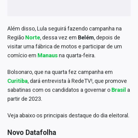
Conteúdo de Marca
Sobre
Além disso, Lula seguirá fazendo campanha na
Expediente
Região
Norte
, dessa vez em
Belém
, depois de
Contato
visitar uma fábrica de motos e participar de um
comício em
Manaus
na quarta-feira.
Bolsonaro, que na quarta fez campanha em
Curitiba
, dará entrevista à RedeTV!, que promove
sabatinas com os candidatos a governar o
Brasil
a
partir de 2023.
Veja abaixo os principais destaque do dia eleitoral.
Novo Datafolha