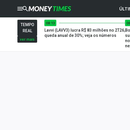
ÚLTI
08:13
0
CRYPTO
TIMES
TEMPO
Lavvi (LAVV3) lucra R$ 83 milhões no 2T26,
Bo
REAL
AGRO
TIMES
queda anual de 30%; veja os números
su
ver mais
no
ne
Ibovespa
Giro do Mercado
Newsletters
Money Trader
Anuncie
Últimas Notícias
Newsletters
Cotações
Comprar ou vender?