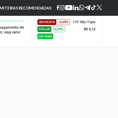
ARTEIRAS RECOMENDADAS
IBOVESPA
−0,09%
177.726,17 pts
 pagamento de
DOLAR
+0,09%
R$ 5,12
; veja valor
ver mais