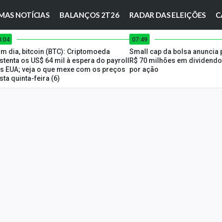
MAS NOTÍCIAS
BALANÇOS 2T26
RADAR DAS ELEIÇÕES
C
8:04
07:49
m dia, bitcoin (BTC): Criptomoeda
Small cap da bolsa anuncia
stenta os US$ 64 mil à espera do payroll
R$ 70 milhões em dividendos
s EUA; veja o que mexe com os preços
por ação
sta quinta-feira (6)