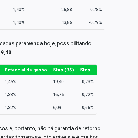
1,40%
26,88
-0,78%
1,40%
43,86
-0,79%
icadas para
venda
hoje, possibilitando
19,40
.
Potencial de ganho
Stop (R$)
Stop
1,45%
19,40
-0,73%
1,38%
16,75
-0,72%
1,32%
6,09
-0,66%
s e, portanto, não há garantia de retorno.
rdas tornam-se intoleráveis e é melhor