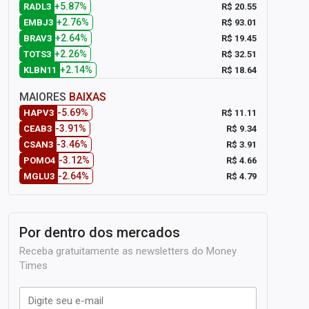
+5.87%
R$ 20.55
RADL3
+2.76%
R$ 93.01
EMBJ3
+2.64%
R$ 19.45
BRAV3
+2.26%
R$ 32.51
TOTS3
+2.14%
R$ 18.64
KLBN11
MAIORES
BAIXAS
-5.69%
R$ 11.11
HAPV3
-3.91%
R$ 9.34
CEAB3
-3.46%
R$ 3.91
CSAN3
-3.12%
R$ 4.66
POMO4
-2.64%
R$ 4.79
MGLU3
Por dentro dos mercados
Receba gratuitamente as newsletters do Money
Times