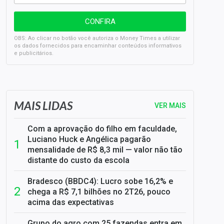
OBS: Ao clicar no botão você autoriza o Money Times a utilizar
os dados fornecidos para encaminhar conteúdos informativos
e publicitários.
SELIC em 14%: A repercussão da decisão sobre os JUROS
MAIS LIDAS
VER MAIS
Com a aprovação do filho em faculdade,
Luciano Huck e Angélica pagarão
mensalidade de R$ 8,3 mil — valor não tão
distante do custo da escola
Bradesco (BBDC4): Lucro sobe 16,2% e
chega a R$ 7,1 bilhões no 2T26, pouco
acima das expectativas
Grupo do agro com 25 fazendas entra em