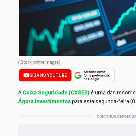
Especiais
Internacional
Marketing
Tecnologia
Conteúdo de Marca
Sobre
(iStock: primeimages)
Expediente
SIGA NO YOUTUBE
Contato
A
Caixa Seguridade (CXSE3)
é uma das recom
Ágora Investimentos
para esta segunda-feira (0
CONTINUA DEPOIS DA