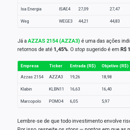
Isa Energia
ISAE4
27,09
27,47
Weg
WEGE3
44,21
44,83
Já
a
AZZAS 2154 (AZZA3)
é uma das ações ind
retornos de até
1,45%
. O
stop
sugerido é em
R$ 
Empresa
Ticker
Entrada (R$)
Objetivo (R$)
Azzas 2154
AZZA3
19,26
18,98
Klabin
KLBN11
16,63
16,40
Marcopolo
POMO4
6,05
5,97
Lembre-se de que todo investimento envolve risco
Por isso, respeite os
stops
— pontos em que as pe