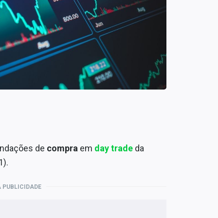
endações de
compra
em
day trade
da
1).
 PUBLICIDADE