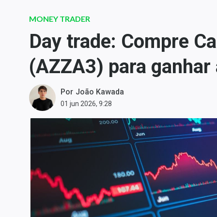
Carteiras Recomendadas
MONEY TRADER
Central de Dividendos
Day trade: Compre C
Central de Fundos
Imobiliários
(AZZA3) para ganhar 
Central dos IPOs
Renda Fixa
Por
João Kawada
Finanças Pessoais
01 jun 2026, 9:28
Mercados
Economia
Empresas
Brasil
Política
Money Trader
Colunas