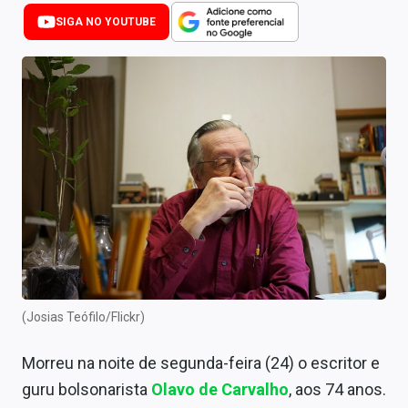
Newsletters
SIGA NO YOUTUBE
Cotações
Comprar ou vender?
Carteiras Recomendadas
Central de Dividendos
Central de Fundos Imobiliários
Central dos IPOs
Renda Fixa
(Josias Teófilo/Flickr)
Finanças Pessoais
Morreu na noite de segunda-feira (24) o escritor e
Mercados
guru bolsonarista
Olavo de Carvalho
, aos 74 anos.