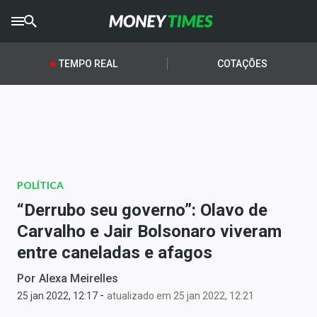
CRYPTO
TIMES
TEMPO REAL
COTAÇÕES
AGRO
TIMES
Ibovespa
Giro do Mercado
POLÍTICA
Newsletters
“Derrubo seu governo”: Olavo de
Money Trader
Carvalho e Jair Bolsonaro viveram
entre caneladas e afagos
Anuncie
Por
Alexa Meirelles
-
Últimas Notícias
25 jan 2022, 12:17
atualizado em 25 jan 2022, 12:21