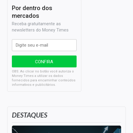
Por dentro dos
mercados
Receba gratuitamente as
newsletters do Money Times
OBS: Ao clicar no botão você autoriza o
Money Times a utilizar os dados
fornecidos para encaminhar conteúdos
informativos e publicitários.
DESTAQUES