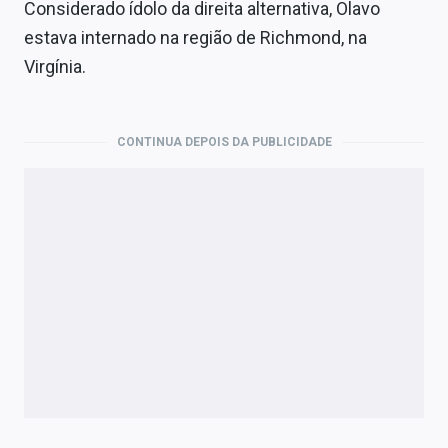
Economia
Considerado ídolo da direita alternativa, Olavo
estava internado na região de Richmond, na
Empresas
Virgínia.
Brasil
Política
CONTINUA DEPOIS DA PUBLICIDADE
Money Trader
Colunas
Especiais
Internacional
Marketing
Tecnologia