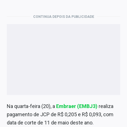
Economia
Empresas
CONTINUA DEPOIS DA PUBLICIDADE
Brasil
Política
Colunas
Especiais
Internacional
Marketing
Tecnologia
Na quarta-feira (20), a
Embraer (EMBJ3)
realiza
pagamento de JCP de R$
0,205 e R$ 0,093, com
Conteúdo de Marca
data de corte de 11 de maio deste ano.