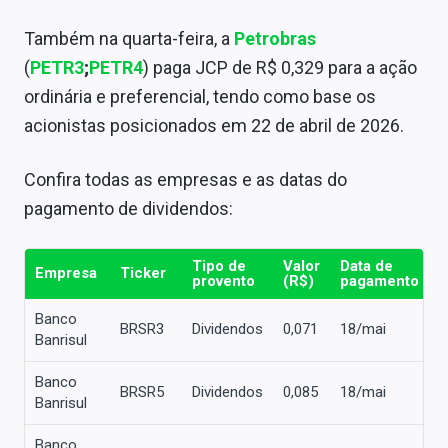
Sobre
Também na quarta-feira,
a
Petrobras
Expediente
(
PETR3
;
PETR4
)
paga JCP de R$ 0,329 para a ação
ordinária e preferencial, tendo como base os
Contato
acionistas posicionados em
22 de abril de 2026.
Confira todas as empresas e as datas do
pagamento de dividendos:
Tipo de
Valor
Data de
D
Empresa
Ticker
provento
(R$)
pagamento
c
Banco
BRSR3
Dividendos
0,071
18/mai
0
Banrisul
Banco
BRSR5
Dividendos
0,085
18/mai
0
Banrisul
Banco