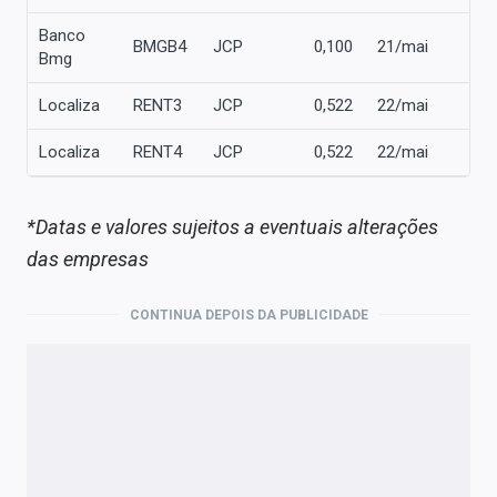
Banco
BMGB4
JCP
0,100
21/mai
1
Bmg
Localiza
RENT3
JCP
0,522
22/mai
2
Localiza
RENT4
JCP
0,522
22/mai
2
*Datas e valores sujeitos a eventuais alterações
das empresas
CONTINUA DEPOIS DA PUBLICIDADE