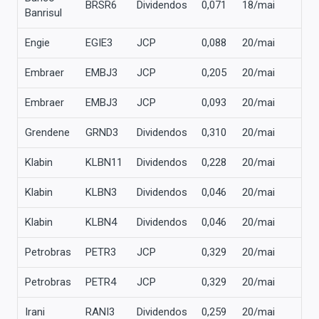
BRSR6
Dividendos
0,071
18/mai
0
Banrisul
Engie
EGIE3
JCP
0,088
20/mai
1
Embraer
EMBJ3
JCP
0,205
20/mai
1
Embraer
EMBJ3
JCP
0,093
20/mai
1
Grendene
GRND3
Dividendos
0,310
20/mai
2
Klabin
KLBN11
Dividendos
0,228
20/mai
1
Klabin
KLBN3
Dividendos
0,046
20/mai
1
Klabin
KLBN4
Dividendos
0,046
20/mai
1
Petrobras
PETR3
JCP
0,329
20/mai
2
Petrobras
PETR4
JCP
0,329
20/mai
2
Irani
RANI3
Dividendos
0,259
20/mai
2