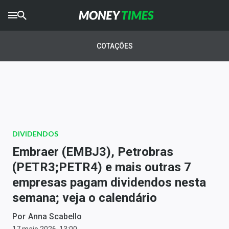
CRYPTO
TIMES
COTAÇÕES
AGRO
TIMES
Ibovespa
Giro do Mercado
DIVIDENDOS
Newsletters
Embraer (EMBJ3), Petrobras
Money Trader
(PETR3;PETR4) e mais outras 7
empresas pagam dividendos nesta
Anuncie
semana; veja o calendário
Últimas Notícias
Por
Anna Scabello