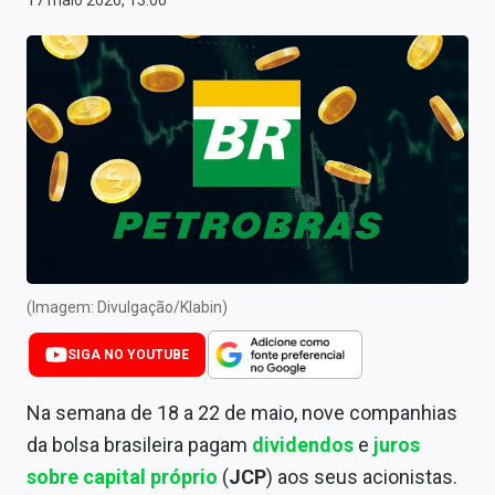
17 maio 2026, 13:00
Newsletters
Cotações
Comprar ou vender?
Carteiras Recomendadas
Central de Dividendos
Central de Fundos Imobiliários
Central dos IPOs
(Imagem: Divulgação/Klabin)
Renda Fixa
SIGA NO YOUTUBE
Finanças Pessoais
Na semana de 18 a 22 de maio, nove companhias
da bolsa brasileira pagam
dividendos
e
juros
Mercados
sobre capital próprio
(
JCP
) aos seus acionistas
.