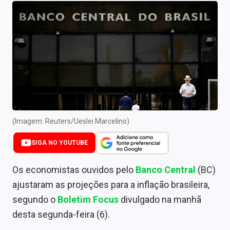
Newsletters
Cotações
Comprar ou vender?
Carteiras Recomendadas
Central de Dividendos
Central de Fundos Imobiliários
(Imagem: Reuters/Ueslei Marcelino)
Central dos IPOs
SIGA NO YOUTUBE
Renda Fixa
Os economistas ouvidos pelo
Banco Central
(BC)
ajustaram as projeções para a inflação brasileira,
Finanças Pessoais
segundo o
Boletim Focus
divulgado na manhã
Mercados
desta segunda-feira (6).