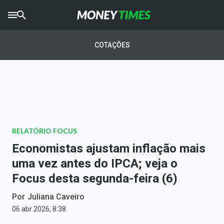
CRYPTO
TIMES
COTAÇÕES
AGRO
TIMES
Ibovespa
Giro do Mercado
RELATÓRIO FOCUS
Newsletters
Economistas ajustam inflação mais
Money Trader
uma vez antes do IPCA; veja o
Focus desta segunda-feira (6)
Anuncie
Por
Juliana Caveiro
Últimas Notícias
06 abr 2026, 8:38