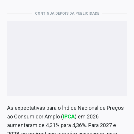
Economia
CONTINUA DEPOIS DA PUBLICIDADE
Empresas
Brasil
Política
Colunas
Especiais
Internacional
Marketing
Tecnologia
As expectativas para o Índice Nacional de Preços
ao Consumidor Amplo (
IPCA
) em 2026
aumentaram de 4,31% para 4,36%. Para 2027 e
Conteúdo de Marca
2028, as estimativas também avançaram: para