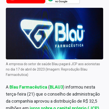
Newsletters
Cotações
Comprar ou vender?
Carteiras Recomendadas
Central de Dividendos
Central de Fundos Imobiliários
A empresa do setor de saúde Blau pagará JCP aos acionistas
Central dos IPOs
no dia 17 de abril de 2023 (Imagem: Reprodução Blau
Farmacêutica)
Renda Fixa
A
Blau Farmacêutica
(
BLAU3
) informou nesta
Finanças Pessoais
terça-feira (21) que o conselho de administração
Mercados
da companhia aprovou a distribuição de R$ 32,5
milhões em
juros sobre o capital próprio (JCP)
.