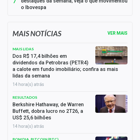
destaques da semana; veja o que movimentou
o Ibovespa
MAIS NOTÍCIAS
VER MAIS
MAIS LIDAS
Dos R$ 17,4 bilhões em
dividendos da Petrobras (PETR4)
a calote em fundo imobiliário; confira as mais
lidas da semana
14 hora(s) atrás
RESULTADOS
Berkshire Hathaway, de Warren
Buffett, dobra lucro no 2T26, a
US$ 25,6 bilhões
14 hora(s) atrás
BOM DIA, BITCOIN (BTC)