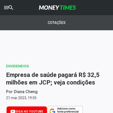
CRYPTO
TIMES
COTAÇÕES
AGRO
TIMES
Ibovespa
Giro do Mercado
DIVIDENDOS
Newsletters
Empresa de saúde pagará R$ 32,5
Money Trader
milhões em JCP; veja condições
Anuncie
Por
Diana Cheng
21 mar 2023, 19:05
Últimas Notícias
SIGA NO YOUTUBE