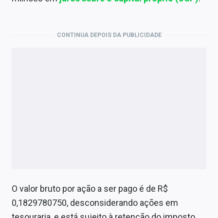
Economia
Empresas
CONTINUA DEPOIS DA PUBLICIDADE
Brasil
Política
Colunas
Especiais
Internacional
Marketing
Tecnologia
O valor bruto por ação a ser pago é de R$
0,1829780750, desconsiderando ações em
Conteúdo de Marca
tesouraria, e está sujeito à retenção do imposto