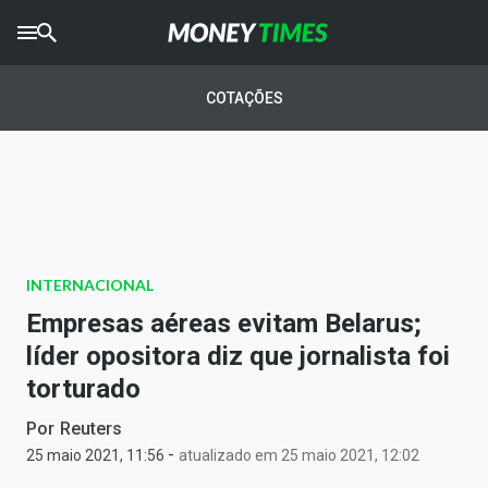
CRYPTO
TIMES
COTAÇÕES
AGRO
TIMES
Ibovespa
Giro do Mercado
INTERNACIONAL
Newsletters
Empresas aéreas evitam Belarus;
Money Trader
líder opositora diz que jornalista foi
torturado
Anuncie
Por
Reuters
-
Últimas Notícias
25 maio 2021, 11:56
atualizado em 25 maio 2021, 12:02