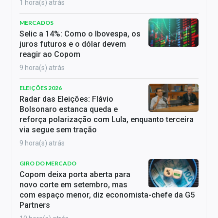
1 hora(s) atrás
MERCADOS
Selic a 14%: Como o Ibovespa, os
juros futuros e o dólar devem
reagir ao Copom
9 hora(s) atrás
ELEIÇÕES 2026
Radar das Eleições: Flávio
Bolsonaro estanca queda e
reforça polarização com Lula, enquanto terceira
via segue sem tração
9 hora(s) atrás
GIRO DO MERCADO
Copom deixa porta aberta para
novo corte em setembro, mas
com espaço menor, diz economista-chefe da G5
Partners