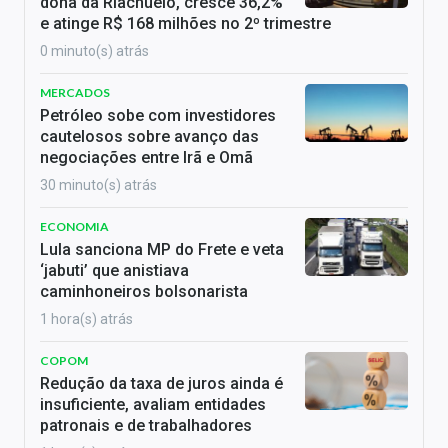
dona da Riachuelo, cresce 36,2%
e atinge R$ 168 milhões no 2º trimestre
0 minuto(s) atrás
MERCADOS
Petróleo sobe com investidores
cautelosos sobre avanço das
negociações entre Irã e Omã
30 minuto(s) atrás
ECONOMIA
Lula sanciona MP do Frete e veta
‘jabuti’ que anistiava
caminhoneiros bolsonarista
1 hora(s) atrás
COPOM
Redução da taxa de juros ainda é
insuficiente, avaliam entidades
patronais e de trabalhadores