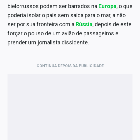
Economia
bielorrussos podem ser barrados na
Europa
, o que
poderia isolar o país sem saída para o mar, a não
Empresas
ser por sua fronteira com a
Rússia
, depois de este
Brasil
forçar o pouso de um avião de passageiros e
prender um jornalista dissidente.
Política
Money Trader
CONTINUA DEPOIS DA PUBLICIDADE
Colunas
Especiais
Internacional
Marketing
Tecnologia