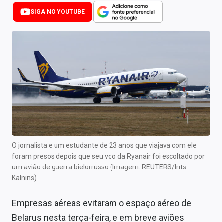
Newsletters
SIGA NO YOUTUBE
Cotações
Comprar ou vender?
Carteiras Recomendadas
Central de Dividendos
Central de Fundos Imobiliários
Central dos IPOs
O jornalista e um estudante de 23 anos que viajava com ele
foram presos depois que seu voo da Ryanair foi escoltado por
Renda Fixa
um avião de guerra bielorrusso (Imagem: REUTERS/Ints
Kalnins)
Finanças Pessoais
Empresas aéreas evitaram o espaço aéreo de
Mercados
Belarus nesta terça-feira, e em breve aviões