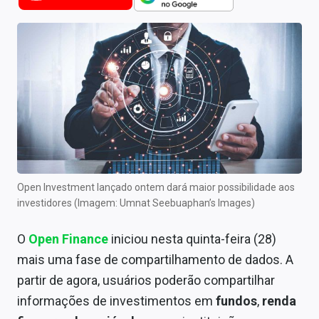
Newsletters
Cotações
Comprar ou vender?
Carteiras Recomendadas
Central de Dividendos
Central de Fundos Imobiliários
Open Investment lançado ontem dará maior possibilidade aos
Central dos IPOs
investidores (Imagem: Umnat Seebuaphan’s Images)
Renda Fixa
O
Open Finance
iniciou nesta quinta-feira (28)
mais uma fase de compartilhamento de dados. A
Finanças Pessoais
partir de agora, usuários poderão compartilhar
Mercados
informações de investimentos em
fundos
,
renda