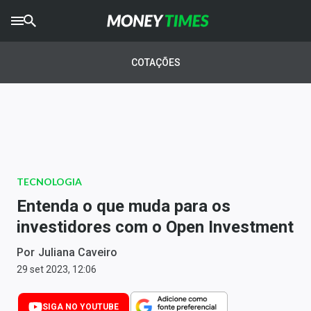
CRYPTO
TIMES
COTAÇÕES
AGRO
TIMES
Ibovespa
Giro do Mercado
TECNOLOGIA
Newsletters
Entenda o que muda para os
Money Trader
investidores com o Open Investment
Anuncie
Por
Juliana Caveiro
29 set 2023, 12:06
Últimas Notícias
SIGA NO YOUTUBE