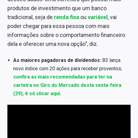
produtos de investimento que um banco
tradicional, seja de
renda fixa
ou
variável
, vai
poder chegar para essa pessoa com mais
informações sobre o comportamento financeiro
dela e oferecer uma nova opção”, diz.
As maiores pagadoras de dividendos:
B3 lança
novo índice com 20 ações para receber proventos;
confira as mais recomendadas para ter na
carteira no Giro do Mercado desta sexta-feira
(29), é só clicar aqui.