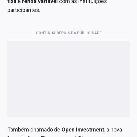
fixa
e
renda variável
com as instituições
Economia
participantes.
Empresas
Brasil
CONTINUA DEPOIS DA PUBLICIDADE
Política
Money Trader
Colunas
Especiais
Internacional
Marketing
Tecnologia
Também chamado de
Open Investment
, a nova