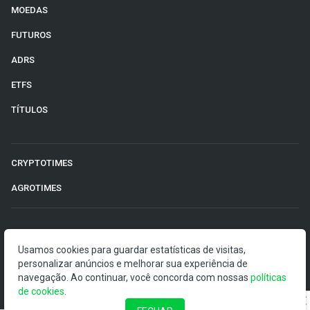
MOEDAS
FUTUROS
ADRS
ETFS
TÍTULOS
CRYPTOTIMES
AGROTIMES
©2026 Money Times.
Usamos cookies para guardar estatísticas de visitas,
O Money Times publica matérias de cunho jornalístico, que
personalizar anúncios e melhorar sua experiência de
visam a democratização da informação. Nossas
navegação. Ao continuar, você concorda com nossas
políticas
publicações devem ser compreendidas como boletins
de cookies
.
anunciadores e divulgadores, e não como uma