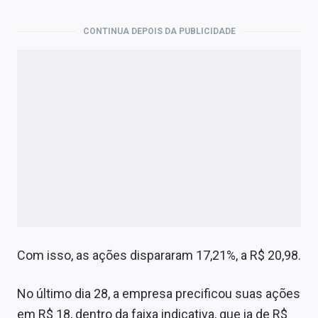
Economia
CONTINUA DEPOIS DA PUBLICIDADE
Empresas
Brasil
Política
Colunas
Especiais
Internacional
Marketing
Tecnologia
Com isso, as ações dispararam 17,21%, a R$ 20,98.
No último dia 28, a empresa precificou suas ações
Conteúdo de Marca
em R$ 18, dentro da faixa indicativa, que ia de R$