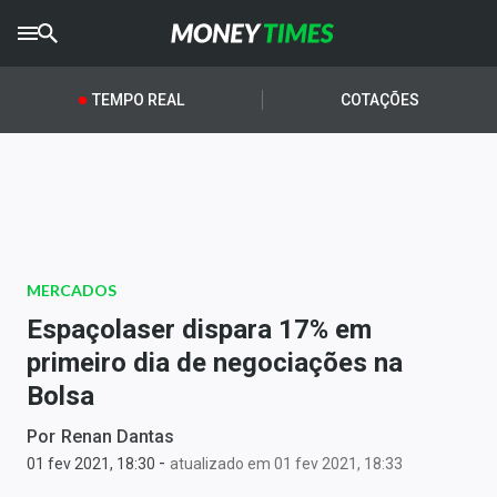
CRYPTO
TIMES
TEMPO REAL
COTAÇÕES
AGRO
TIMES
Ibovespa
Giro do Mercado
MERCADOS
Newsletters
Espaçolaser dispara 17% em
Money Trader
primeiro dia de negociações na
Bolsa
Anuncie
Por
Renan Dantas
-
Últimas Notícias
01 fev 2021, 18:30
atualizado em 01 fev 2021, 18:33