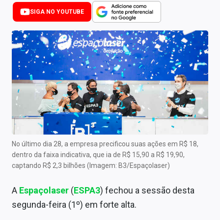
Newsletters
SIGA NO YOUTUBE
Cotações
Comprar ou vender?
Carteiras Recomendadas
Central de Dividendos
Central de Fundos Imobiliários
Central dos IPOs
No último dia 28, a empresa precificou suas ações em R$ 18,
dentro da faixa indicativa, que ia de R$ 15,90 a R$ 19,90,
Renda Fixa
captando R$ 2,3 bilhões (Imagem: B3/Espaçolaser)
Finanças Pessoais
A
Espaçolaser
(
ESPA3
) fechou a sessão desta
Mercados
segunda-feira (1º) em forte alta.