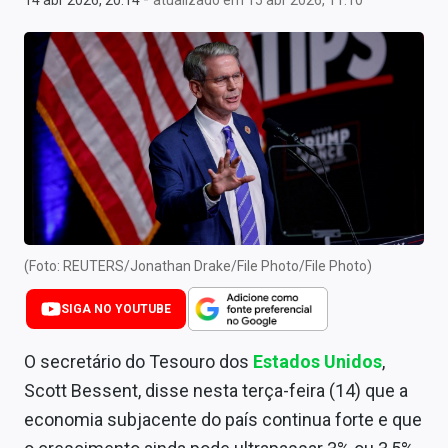
14 abr 2026, 20:14
atualizado em 15 abr 2026, 11:10
Newsletters
Cotações
Comprar ou vender?
Carteiras Recomendadas
Central de Dividendos
Central de Fundos Imobiliários
(Foto: REUTERS/Jonathan Drake/File Photo/File Photo)
Central dos IPOs
SIGA NO YOUTUBE
Renda Fixa
O secretário do Tesouro dos
Estados Unidos
,
Finanças Pessoais
Scott Bessent, disse nesta terça-feira (14) que a
Mercados
economia subjacente do país continua forte e que