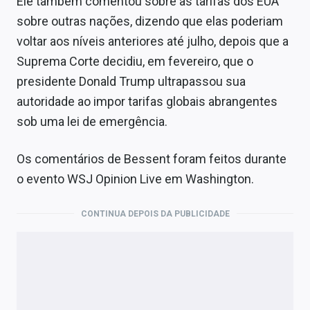
Ele também comentou sobre as tarifas dos EUA
Sobre
sobre outras nações, dizendo que elas poderiam
voltar aos níveis anteriores até julho, depois que a
Expediente
Suprema Corte decidiu, em fevereiro, que o
Contato
presidente Donald Trump ultrapassou sua
autoridade ao impor tarifas globais abrangentes
sob uma lei de emergência.
Os comentários de Bessent foram feitos durante
o evento WSJ Opinion Live em Washington.
CONTINUA DEPOIS DA PUBLICIDADE