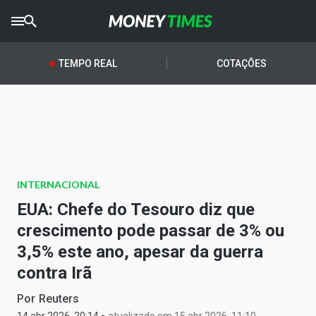
CRYPTO
TIMES
TEMPO REAL
COTAÇÕES
AGRO
TIMES
Ibovespa
Giro do Mercado
INTERNACIONAL
Newsletters
EUA: Chefe do Tesouro diz que
Money Trader
crescimento pode passar de 3% ou
3,5% este ano, apesar da guerra
Anuncie
contra Irã
Últimas Notícias
Por
Reuters
-