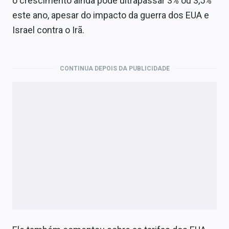
o crescimento ainda pode ultrapassar 3% ou 3,5%
Economia
este ano, apesar do impacto da guerra dos EUA e
Empresas
Israel contra o Irã.
Brasil
CONTINUA DEPOIS DA PUBLICIDADE
Política
Colunas
Especiais
Internacional
Marketing
Tecnologia
Conteúdo de Marca