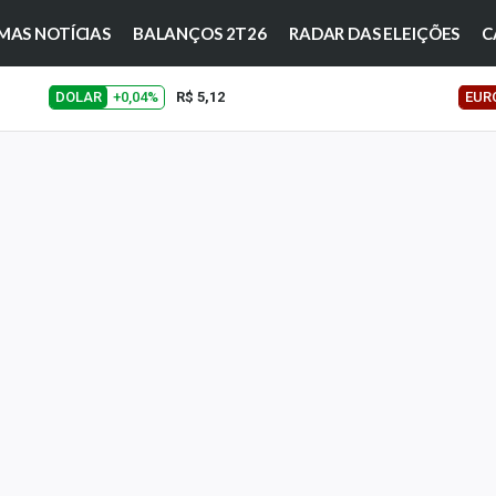
MAS NOTÍCIAS
BALANÇOS 2T26
RADAR DAS ELEIÇÕES
C
DOLAR
+0,04%
R$ 5,12
EUR