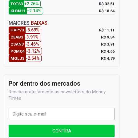
+2.26%
R$ 32.51
TOTS3
+2.14%
R$ 18.64
KLBN11
MAIORES
BAIXAS
-5.69%
R$ 11.11
HAPV3
-3.91%
R$ 9.34
CEAB3
-3.46%
R$ 3.91
CSAN3
-3.12%
R$ 4.66
POMO4
-2.64%
R$ 4.79
MGLU3
Por dentro dos mercados
Receba gratuitamente as newsletters do Money
Times