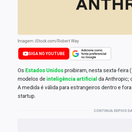
Especiais
Internacional
Marketing
Tecnologia
Imagem: iStock.com/Robert Way
Conteúdo de Marca
SIGA NO YOUTUBE
Sobre
Expediente
Os
Estados Unidos
proibiram, nesta sexta-feira
Contato
modelos de
inteligência artificial
da Anthropic; o
A medida é válida para estrangeiros dentro e fora
startup.
CONTINUA DEPOIS DA