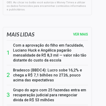
OBS: Ao clicar no botão você autoriza o Money Times a utilizar
os dados fornecidos para encaminhar conteúdos informativos
e publicitários.
SELIC em 14%: A repercussão da decisão sobre os JUROS
MAIS LIDAS
VER MAIS
Com a aprovação do filho em faculdade,
Luciano Huck e Angélica pagarão
mensalidade de R$ 8,3 mil — valor não tão
distante do custo da escola
Bradesco (BBDC4): Lucro sobe 16,2% e
chega a R$ 7,1 bilhões no 2T26, pouco
acima das expectativas
Grupo do agro com 25 fazendas entra em
recuperação judicial para renegociar
dívida de R$ 53 milhões