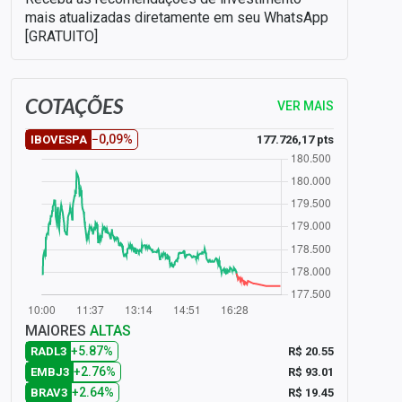
mais atualizadas diretamente em seu WhatsApp
[GRATUITO]
COTAÇÕES
VER MAIS
−0,09%
177.726,17 pts
IBOVESPA
MAIORES
ALTAS
+5.87%
R$ 20.55
RADL3
+2.76%
R$ 93.01
EMBJ3
+2.64%
R$ 19.45
BRAV3