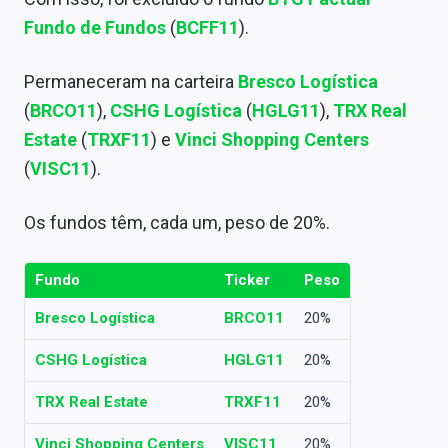
Sobre
Fundo de Fundos
(
BCFF11
).
Expediente
Permaneceram na carteira
Bresco Logística
Contato
(
BRCO11
),
CSHG Logística
(
HGLG11
),
TRX Real
Estate
(
TRXF11
) e
Vinci Shopping Centers
(
VISC11
).
Os fundos têm, cada um, peso de 20%.
Fundo
Ticker
Peso
Bresco Logística
BRCO11
20%
CSHG Logística
HGLG11
20%
TRX Real Estate
TRXF11
20%
Vinci Shopping Centers
VISC11
20%