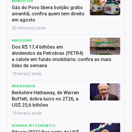
BENEFÍCIOS
Gás do Povo libera botijão grátis
amanhã; confira quem tem direito
em agosto
35 minuto(s) atrás
MAIS LIDAS
Dos R$ 17,4 bilhões em
dividendos da Petrobras (PETR4)
a calote em fundo imobiliário; confira as mais
lidas da semana
18 hora(s) atrás
RESULTADOS
Berkshire Hathaway, de Warren
Buffett, dobra lucro no 2T26, a
US$ 25,6 bilhões
19 hora(s) atrás
BOM DIA, BITCOIN (BTC)