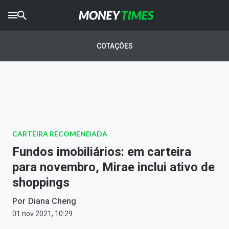
CRYPTO
TIMES
COTAÇÕES
AGRO
TIMES
Ibovespa
Giro do Mercado
CARTEIRA RECOMENDADA
Newsletters
Fundos imobiliários: em carteira
Money Trader
para novembro, Mirae inclui ativo de
shoppings
Anuncie
Por
Diana Cheng
Últimas Notícias
01 nov 2021, 10:29