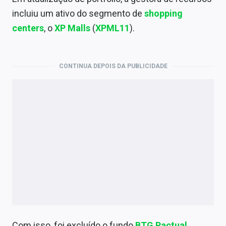
Economia
incluiu um ativo do segmento de
shopping
Empresas
centers
, o
XP Malls
(
XPML11
).
Brasil
CONTINUA DEPOIS DA PUBLICIDADE
Política
Colunas
Especiais
Internacional
Marketing
Tecnologia
Conteúdo de Marca
Com isso, foi excluído o fundo
BTG Pactual