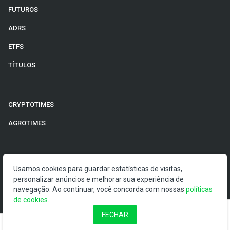
FUTUROS
ADRS
ETFS
TÍTULOS
CRYPTOTIMES
AGROTIMES
©2026 Money Times.
Usamos cookies para guardar estatísticas de visitas,
personalizar anúncios e melhorar sua experiência de
O Money Times publica matérias de cunho jornalístico, que
navegação. Ao continuar, você concorda com nossas
políticas
visam a democratização da informação. Nossas
de cookies
.
publicações devem ser compreendidas como boletins
anunciadores e divulgadores, e não como uma
FECHAR
recomendação de investimento.