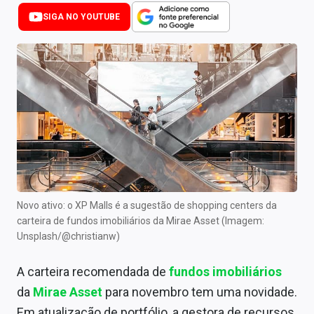
Newsletters
SIGA NO YOUTUBE
Cotações
Comprar ou vender?
Carteiras Recomendadas
Central de Dividendos
Central de Fundos Imobiliários
Central dos IPOs
Novo ativo: o XP Malls é a sugestão de shopping centers da
carteira de fundos imobiliários da Mirae Asset (Imagem:
Renda Fixa
Unsplash/@christianw)
Finanças Pessoais
A carteira recomendada de
fundos imobiliários
Mercados
da
Mirae Asset
para novembro tem uma novidade.
Em atualização de portfólio, a gestora de recursos