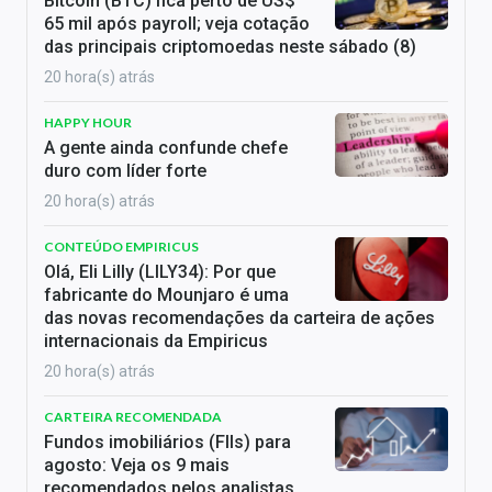
Bitcoin (BTC) fica perto de US$
65 mil após payroll; veja cotação
das principais criptomoedas neste sábado (8)
20 hora(s) atrás
HAPPY HOUR
A gente ainda confunde chefe
duro com líder forte
20 hora(s) atrás
CONTEÚDO EMPIRICUS
Olá, Eli Lilly (LILY34): Por que
fabricante do Mounjaro é uma
das novas recomendações da carteira de ações
internacionais da Empiricus
20 hora(s) atrás
CARTEIRA RECOMENDADA
Fundos imobiliários (FIIs) para
agosto: Veja os 9 mais
recomendados pelos analistas