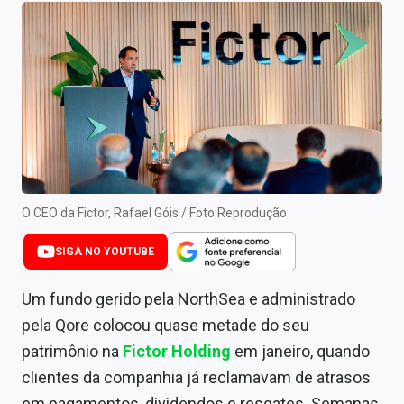
Newsletters
Cotações
Comprar ou vender?
Carteiras Recomendadas
Central de Dividendos
Central de Fundos Imobiliários
O CEO da Fictor, Rafael Góis / Foto Reprodução
Central dos IPOs
SIGA NO YOUTUBE
Renda Fixa
Um fundo gerido pela NorthSea e administrado
pela Qore colocou quase metade do seu
Finanças Pessoais
patrimônio na
Fictor Holding
em janeiro, quando
Mercados
clientes da companhia já reclamavam de atrasos
em pagamentos, dividendos e resgates. Semanas