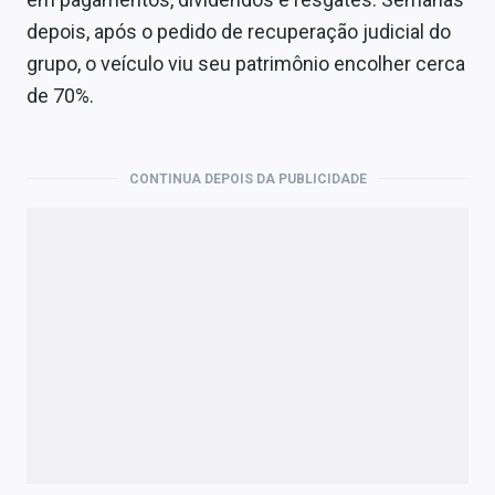
Economia
depois, após o pedido de recuperação judicial do
Empresas
grupo, o veículo viu seu patrimônio encolher cerca
de 70%.
Brasil
Política
CONTINUA DEPOIS DA PUBLICIDADE
Colunas
Especiais
Internacional
Marketing
Tecnologia
Conteúdo de Marca