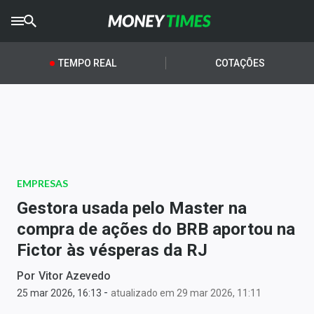
CRYPTO
TIMES
TEMPO REAL
COTAÇÕES
AGRO
TIMES
Ibovespa
Giro do Mercado
EMPRESAS
Newsletters
Gestora usada pelo Master na
Money Trader
compra de ações do BRB aportou na
Fictor às vésperas da RJ
Anuncie
Por
Vitor Azevedo
-
Últimas Notícias
25 mar 2026, 16:13
atualizado em 29 mar 2026, 11:11