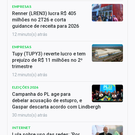
EMPRESAS
Renner (LREN3) lucra R$ 405
milhões no 2T26 e corta
guidance de receita para 2026
12 minuto(s) atrás
EMPRESAS
Tupy (TUPY3) reverte lucro e tem
prejuízo de R$ 11 milhões no 2º
trimestre
12 minuto(s) atrás
ELEIÇÕES 2026
Campanha do PL age para
debelar acusação de estupro, e
Gaspar descarta acordo com Lindbergh
30 minuto(s) atrás
INTERNET
Lula sobre uso das redes: ‘Por