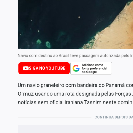
Especiais
Internacional
Marketing
Tecnologia
Conteúdo de Marca
Sobre
Navio com destino ao Brasil teve passagem autorizada pelo 
Expediente
SIGA NO YOUTUBE
Contato
Um navio graneleiro com bandeira do Panamá com 
Ormuz usando uma rota designada pelas Forças A
notícias semioficial iraniana Tasnim neste domin
CONTINUA DEPOIS DA