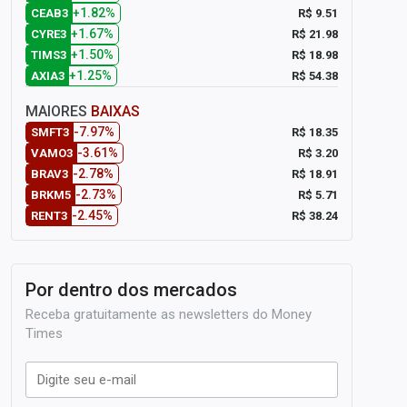
+1.82%
R$ 9.51
CEAB3
+1.67%
R$ 21.98
CYRE3
+1.50%
R$ 18.98
TIMS3
+1.25%
R$ 54.38
AXIA3
MAIORES
BAIXAS
-7.97%
R$ 18.35
SMFT3
-3.61%
R$ 3.20
VAMO3
-2.78%
R$ 18.91
BRAV3
-2.73%
R$ 5.71
BRKM5
-2.45%
R$ 38.24
RENT3
Por dentro dos mercados
Receba gratuitamente as newsletters do Money
Times