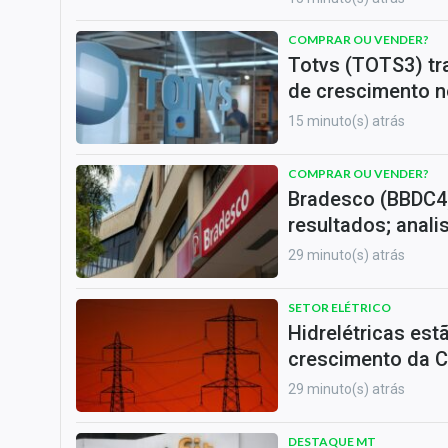
COMPRAR OU VENDER?
Totvs (TOTS3) tr
de crescimento n
15 minuto(s) atrás
COMPRAR OU VENDER?
Bradesco (BBDC4)
resultados; anali
29 minuto(s) atrás
SETOR ELÉTRICO
Hidrelétricas es
crescimento da C
29 minuto(s) atrás
DESTAQUE MT