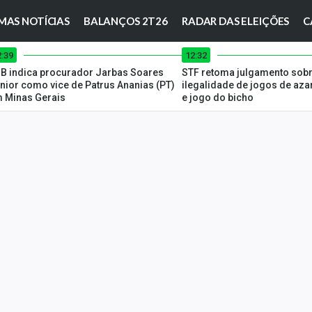
MAS NOTÍCIAS
BALANÇOS 2T26
RADAR DAS ELEIÇÕES
C
2:39
12:32
B indica procurador Jarbas Soares
STF retoma julgamento sobr
nior como vice de Patrus Ananias (PT)
ilegalidade de jogos de aza
 Minas Gerais
e jogo do bicho