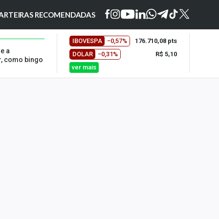
ARTEIRAS RECOMENDADAS
IBOVESPA
−0,57%
176.710,08 pts
e a
DOLAR
−0,31%
R$ 5,10
r, como bingo
ver mais