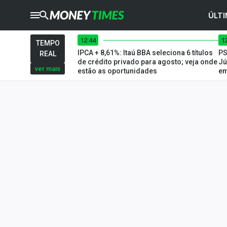
ÚLTI
12:44
1
CRYPTO
TIMES
TEMPO
IPCA + 8,61%: Itaú BBA seleciona 6 títulos
PS
REAL
AGRO
TIMES
de crédito privado para agosto; veja onde
Jú
ver mais
estão as oportunidades
em
Ibovespa
Giro do Mercado
Newsletters
Money Trader
Anuncie
Últimas Notícias
Newsletters
Cotações
Comprar ou vender?