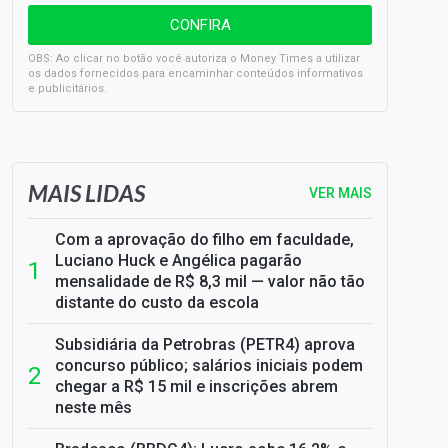
OBS: Ao clicar no botão você autoriza o Money Times a utilizar
os dados fornecidos para encaminhar conteúdos informativos
e publicitários.
SELIC em 14%: A repercussão da decisão sobre os JUROS
MAIS LIDAS
VER MAIS
Com a aprovação do filho em faculdade,
Luciano Huck e Angélica pagarão
mensalidade de R$ 8,3 mil — valor não tão
distante do custo da escola
Subsidiária da Petrobras (PETR4) aprova
concurso público; salários iniciais podem
chegar a R$ 15 mil e inscrições abrem
neste mês