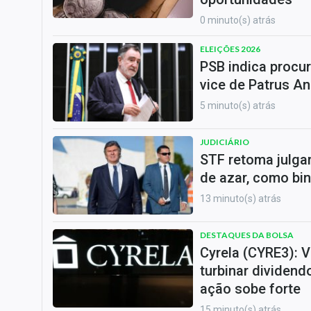
0 minuto(s) atrás
ELEIÇÕES 2026
PSB indica procu
vice de Patrus A
5 minuto(s) atrás
JUDICIÁRIO
STF retoma julga
de azar, como bi
13 minuto(s) atrás
DESTAQUES DA BOLSA
Cyrela (CYRE3): V
turbinar dividendo
ação sobe forte
15 minuto(s) atrás