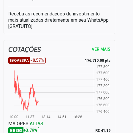
Receba as recomendações de investimento
mais atualizadas diretamente em seu WhatsApp
[GRATUITO]
COTAÇÕES
VER MAIS
−0,57%
176.710,08 pts
IBOVESPA
MAIORES
ALTAS
+3.79%
R$ 41.19
BBSE3