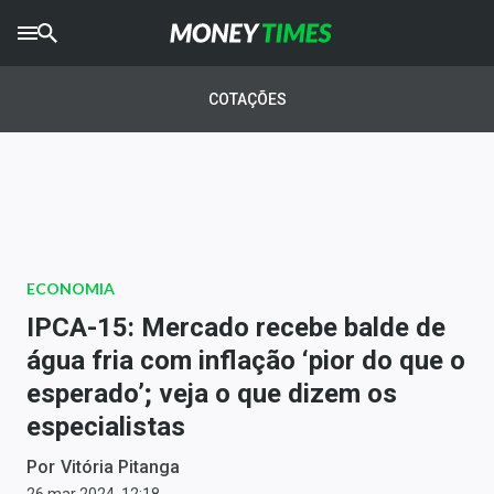
CRYPTO
TIMES
COTAÇÕES
AGRO
TIMES
Ibovespa
Giro do Mercado
ECONOMIA
Newsletters
IPCA-15: Mercado recebe balde de
Money Trader
água fria com inflação ‘pior do que o
esperado’; veja o que dizem os
Anuncie
especialistas
Últimas Notícias
Por
Vitória Pitanga