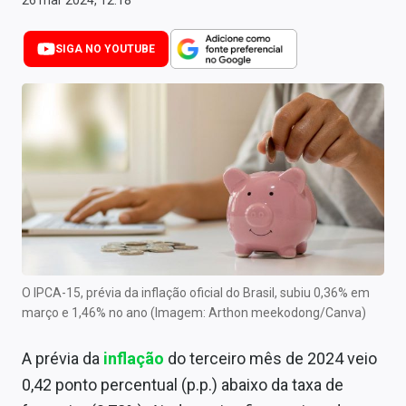
26 mar 2024, 12:18
Newsletters
SIGA NO YOUTUBE
Cotações
Comprar ou vender?
Carteiras Recomendadas
Central de Dividendos
Central de Fundos Imobiliários
Central dos IPOs
Renda Fixa
O IPCA-15, prévia da inflação oficial do Brasil, subiu 0,36% em
março e 1,46% no ano (Imagem: Arthon meekodong/Canva)
Finanças Pessoais
A prévia da
inflação
do terceiro mês de 2024 veio
Mercados
0,42 ponto percentual (p.p.) abaixo da taxa de