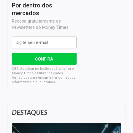
Por dentro dos
mercados
Receba gratuitamente as
newsletters do Money Times
OBS: Ao clicar no botão você autoriza o
Money Times a utilizar os dados
fornecidos para encaminhar conteúdos
informativos e publicitários.
DESTAQUES