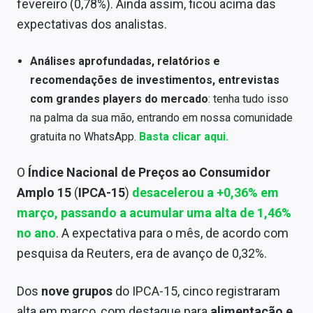
fevereiro (0,78%). Ainda assim, ficou acima das
Economia
expectativas dos analistas.
Empresas
Análises aprofundadas, relatórios e
Brasil
recomendações de investimentos, entrevistas
Política
com grandes players do mercado
: tenha tudo isso
na palma da sua mão, entrando em nossa comunidade
Colunas
gratuita no WhatsApp.
Basta clicar aqui.
Especiais
O
Índice Nacional de Preços ao Consumidor
Internacional
Amplo 15
(
IPCA-15
)
desacelerou a +0,36% em
março, passando a acumular uma alta de 1,46%
Marketing
no ano
. A expectativa para o mês, de acordo com
Tecnologia
pesquisa da Reuters, era de avanço de 0,32%.
Dos
nove grupos
do IPCA-15, cinco registraram
Conteúdo de Marca
alta em março, com destaque para
alimentação e