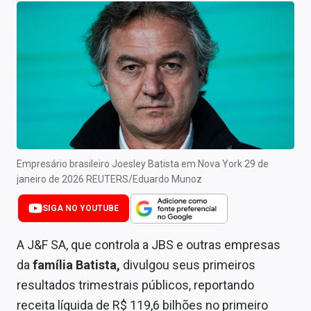
Newsletters
Cotações
Comprar ou vender?
Carteiras Recomendadas
Central de Dividendos
Central de Fundos Imobiliários
Empresário brasileiro Joesley Batista em Nova York 29 de
janeiro de 2026 REUTERS/Eduardo Munoz
Central dos IPOs
SIGA NO YOUTUBE
Renda Fixa
A J&F SA, que controla a JBS e outras empresas
Finanças Pessoais
da
família Batista,
divulgou seus primeiros
resultados trimestrais públicos, reportando
Mercados
receita líquida de R$ 119,6 bilhões no primeiro