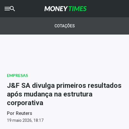
CRYPTO
TIMES
COTAÇÕES
AGRO
TIMES
Ibovespa
Giro do Mercado
EMPRESAS
Newsletters
J&F SA divulga primeiros resultados
Money Trader
após mudança na estrutura
corporativa
Anuncie
Por
Reuters
Últimas Notícias
19 maio 2026, 18:17