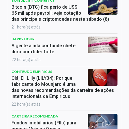
BOM DIA, BITCOIN (BTC)
Bitcoin (BTC) fica perto de US$
65 mil após payroll; veja cotação
das principais criptomoedas neste sábado (8)
21 hora(s) atrás
HAPPY HOUR
A gente ainda confunde chefe
duro com líder forte
22 hora(s) atrás
CONTEÚDO EMPIRICUS
Olá, Eli Lilly (LILY34): Por que
fabricante do Mounjaro é uma
das novas recomendações da carteira de ações
internacionais da Empiricus
22 hora(s) atrás
CARTEIRA RECOMENDADA
Fundos imobiliários (FIIs) para
agosto: Veja os 9 mais