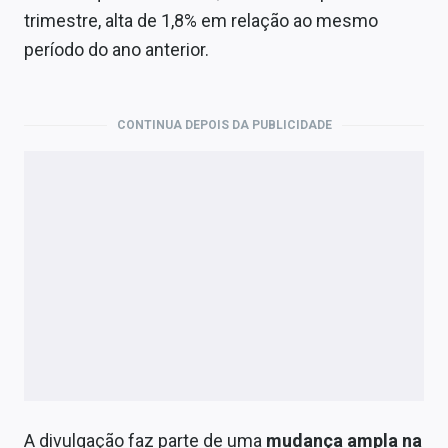
Economia
trimestre, alta de 1,8% em relação ao mesmo
período do ano anterior.
Empresas
Brasil
CONTINUA DEPOIS DA PUBLICIDADE
Política
Colunas
Especiais
Internacional
Marketing
Tecnologia
Conteúdo de Marca
A divulgação faz parte de uma
mudança ampla na