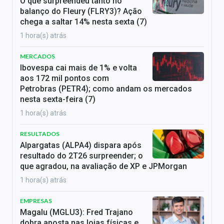
O que surpreendeu tanto no
balanço do Fleury (FLRY3)? Ação
chega a saltar 14% nesta sexta (7)
1 hora(s) atrás
MERCADOS
Ibovespa cai mais de 1% e volta
aos 172 mil pontos com
Petrobras (PETR4); como andam os mercados
nesta sexta-feira (7)
1 hora(s) atrás
RESULTADOS
Alpargatas (ALPA4) dispara após
resultado do 2T26 surpreender; o
que agradou, na avaliação de XP e JPMorgan
1 hora(s) atrás
EMPRESAS
Magalu (MGLU3): Fred Trajano
dobra aposta nas lojas físicas e