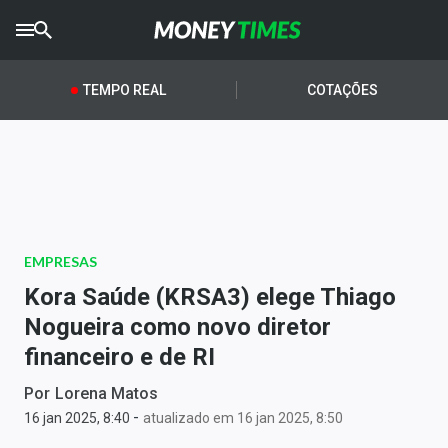
CRYPTO
TIMES
TEMPO REAL
COTAÇÕES
AGRO
TIMES
Ibovespa
Giro do Mercado
EMPRESAS
Newsletters
Kora Saúde (KRSA3) elege Thiago
Money Trader
Nogueira como novo diretor
financeiro e de RI
Anuncie
Por
Lorena Matos
-
Últimas Notícias
16 jan 2025, 8:40
atualizado em 16 jan 2025, 8:50