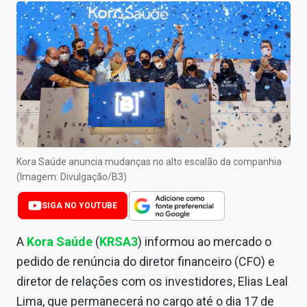
Newsletters
Cotações
Comprar ou vender?
Carteiras Recomendadas
Central de Dividendos
Central de Fundos Imobiliários
Kora Saúde anuncia mudanças no alto escalão da companhia
(Imagem: Divulgação/B3)
Central dos IPOs
SIGA NO YOUTUBE
Renda Fixa
A
Kora Saúde
(
KRSA3
) informou ao mercado o
Finanças Pessoais
pedido de renúncia do diretor financeiro (CFO) e
diretor de relações com os investidores, Elias Leal
Mercados
Lima, que permanecerá no cargo até o dia 17 de