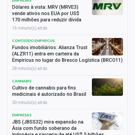
EMPRESAS
Dólares à vista: MRV (MRVE3)
vende ativos nos EUA por US$
170 milhões para reduzir dívida
16 minuto(s) atrás
CONTEÚDO EMPIRICUS
Fundos imobiliários: Alianza Trust
(ALZR11) entra em carteira da
Empiricus no lugar do Bresco Logística (BRCO11)
28 minuto(s) atrás
CANNABIS
Cultivo de cannabis para fins
medicinais é autorizado no Brasil
30 minuto(s) atrás
EMPRESAS
JBS (JBSS32) mira expansão na
Ásia com fundo soberano da
Indonésia e parceria de até US$ 5 bilhões