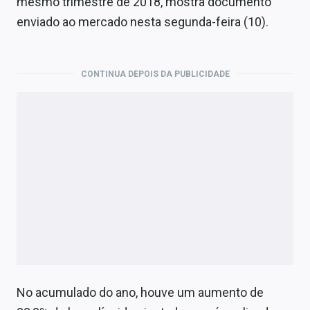
mesmo trimestre de 2018, mostra documento
Economia
enviado ao mercado nesta segunda-feira (10).
Empresas
Brasil
CONTINUA DEPOIS DA PUBLICIDADE
Política
Colunas
Especiais
Internacional
Marketing
Tecnologia
Conteúdo de Marca
No acumulado do ano, houve um aumento de