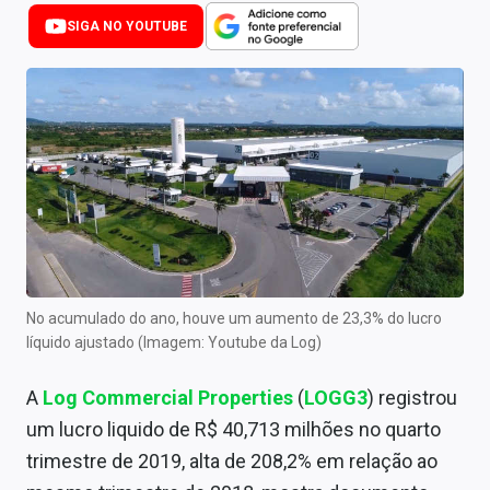
Newsletters
SIGA NO YOUTUBE
Cotações
Comprar ou vender?
Carteiras Recomendadas
Central de Dividendos
Central de Fundos Imobiliários
Central dos IPOs
No acumulado do ano, houve um aumento de 23,3% do lucro
líquido ajustado (Imagem: Youtube da Log)
Renda Fixa
A
Log Commercial Properties
(
LOGG3
) registrou
Finanças Pessoais
um lucro liquido de R$ 40,713 milhões no quarto
Mercados
trimestre de 2019, alta de 208,2% em relação ao