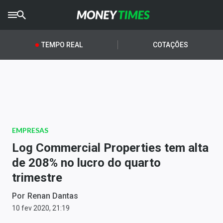
CRYPTO
TIMES
TEMPO REAL
COTAÇÕES
AGRO
TIMES
Ibovespa
Giro do Mercado
EMPRESAS
Newsletters
Log Commercial Properties tem alta
Money Trader
de 208% no lucro do quarto
trimestre
Anuncie
Por
Renan Dantas
Últimas Notícias
10 fev 2020, 21:19