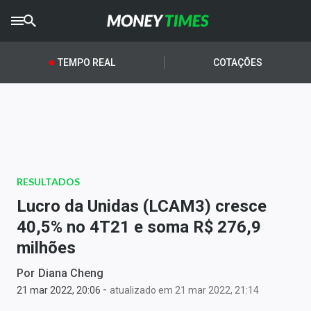
CRYPTO
TIMES
TEMPO REAL
COTAÇÕES
AGRO
TIMES
Ibovespa
Giro do Mercado
RESULTADOS
Newsletters
Lucro da Unidas (LCAM3) cresce
Money Trader
40,5% no 4T21 e soma R$ 276,9
milhões
Anuncie
Por
Diana Cheng
-
Últimas Notícias
21 mar 2022, 20:06
atualizado em 21 mar 2022, 21:14