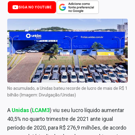
Newsletters
SIGA NO YOUTUBE
Cotações
Comprar ou vender?
Carteiras Recomendadas
Central de Dividendos
Central de Fundos Imobiliários
Central dos IPOs
No acumulado, a Unidas bateu recorde de lucro de mais de R$ 1
bilhão (Imagem: Divulgação/Unidas)
Renda Fixa
A
Unidas
(
LCAM3
) viu seu lucro líquido aumentar
Finanças Pessoais
40,5% no quarto trimestre de 2021 ante igual
Mercados
período de 2020, para R$ 276,9 milhões, de acordo