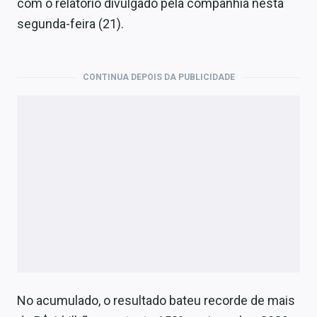
com o relatório divulgado pela companhia nesta
Economia
segunda-feira (21).
Empresas
Brasil
CONTINUA DEPOIS DA PUBLICIDADE
Política
Colunas
Especiais
Internacional
Marketing
Tecnologia
Conteúdo de Marca
No acumulado, o resultado bateu recorde de mais