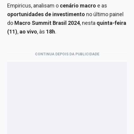
Economia
Empiricus, analisam o
cenário macro
e as
oportunidades de investimento
no último painel
Empresas
do
Macro Summit Brasil
2024
, nesta
quinta-feira
Brasil
(11)
,
ao vivo
, às
18h
.
Política
Colunas
CONTINUA DEPOIS DA PUBLICIDADE
Especiais
Internacional
Marketing
Tecnologia
Conteúdo de Marca