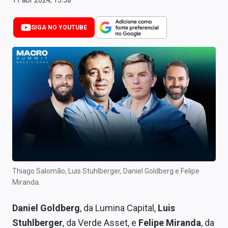
11 abr 2024, 15:58
Newsletters
SIGA NO YOUTUBE
Cotações
Comprar ou vender?
Carteiras Recomendadas
Central de Dividendos
Central de Fundos Imobiliários
Central dos IPOs
Renda Fixa
Thiago Salomão, Luis Stuhlberger, Daniel Goldberg e Felipe
Miranda.
Finanças Pessoais
Daniel Goldberg
, da Lumina Capital,
Luis
Mercados
Stuhlberger
, da Verde Asset, e
Felipe Miranda
, da