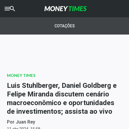
CRYPTO
TIMES
COTAÇÕES
AGRO
TIMES
Ibovespa
Giro do Mercado
MONEY TIMES
Newsletters
Luis Stuhlberger, Daniel Goldberg e
Money Trader
Felipe Miranda discutem cenário
macroeconômico e oportunidades
Anuncie
de investimentos; assista ao vivo
Últimas Notícias
Por
Juan Rey