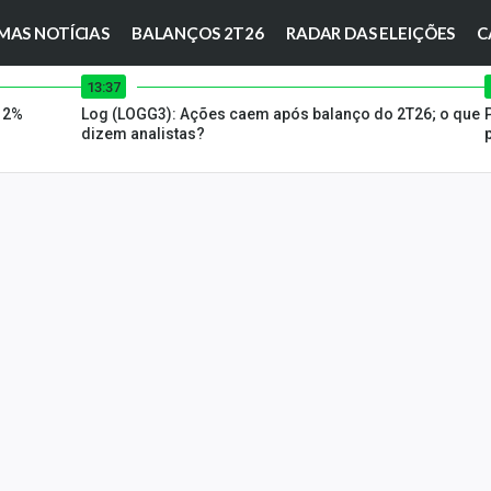
MAS NOTÍCIAS
BALANÇOS 2T26
RADAR DAS ELEIÇÕES
C
13:37
e 2%
Log (LOGG3): Ações caem após balanço do 2T26; o que
dizem analistas?