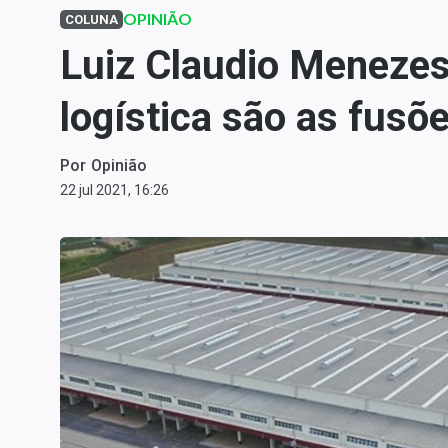
Carteiras Recomendadas
OPINIÃO
COLUNA
Central de Dividendos
Luiz Claudio Menezes
Central de Fundos
logística são as fusõ
Imobiliários
Central dos IPOs
Por
Opinião
Renda Fixa
22 jul 2021, 16:26
Finanças Pessoais
Mercados
Economia
Empresas
Brasil
Política
Colunas
Especiais