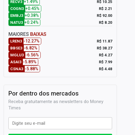
+1.49%
R$ 10.25
RECV3
+0.45%
R$ 2.21
COGN3
+0.38%
R$ 92.00
EMBJ3
+0.24%
R$ 8.20
NATU3
MAIORES
BAIXAS
-12.27%
R$ 11.87
LREN3
-6.82%
R$ 38.27
BBSE3
-6.56%
R$ 4.27
MGLU3
-5.89%
R$ 7.99
ASAI3
-5.88%
R$ 4.48
CSNA3
Por dentro dos mercados
Receba gratuitamente as newsletters do Money
Times