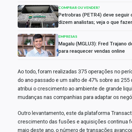
COMPRAR OU VENDER?
Petrobras (PETR4) deve seguir c
dizem analistas; veja o que faz
EMPRESAS
Magalu (MGLU3): Fred Trajano do
para reaquecer vendas online
Ao todo, foram realizadas 375 operações no perí
do ano passado e um salto de 47% sobre as 255 d
atribui o crescimento ao ambiente de grande li
mudanças nas companhias para adaptar os negó
Outro levantamento, este da plataforma Transact
crescimento das fusões e aquisições continua fo
maio deste ano, o número de transações avanç