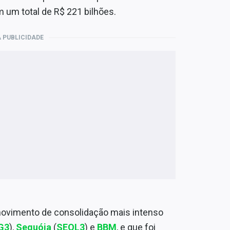
um total de R$ 221 bilhões.
 PUBLICIDADE
 movimento de consolidação mais intenso
G3
),
Sequóia
(
SEQL3
) e
BBM
, e que foi