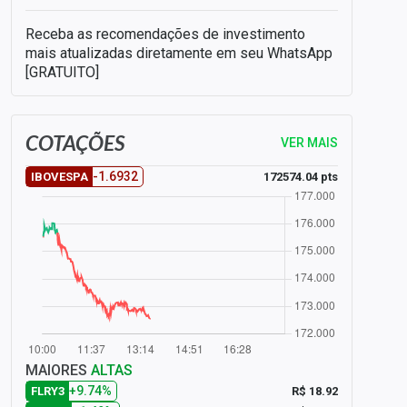
Receba as recomendações de investimento
mais atualizadas diretamente em seu WhatsApp
[GRATUITO]
COTAÇÕES
VER MAIS
-1.6932
172574.04 pts
IBOVESPA
MAIORES
ALTAS
+9.74%
R$ 18.92
FLRY3