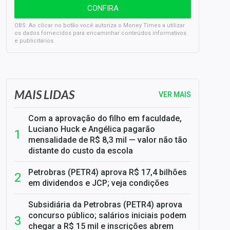
OBS: Ao clicar no botão você autoriza o Money Times a utilizar
os dados fornecidos para encaminhar conteúdos informativos
e publicitários.
SELIC em 14%: A repercussão da decisão sobre os JUROS
MAIS LIDAS
VER MAIS
Com a aprovação do filho em faculdade,
Luciano Huck e Angélica pagarão
mensalidade de R$ 8,3 mil — valor não tão
distante do custo da escola
Petrobras (PETR4) aprova R$ 17,4 bilhões
em dividendos e JCP; veja condições
Subsidiária da Petrobras (PETR4) aprova
concurso público; salários iniciais podem
chegar a R$ 15 mil e inscrições abrem