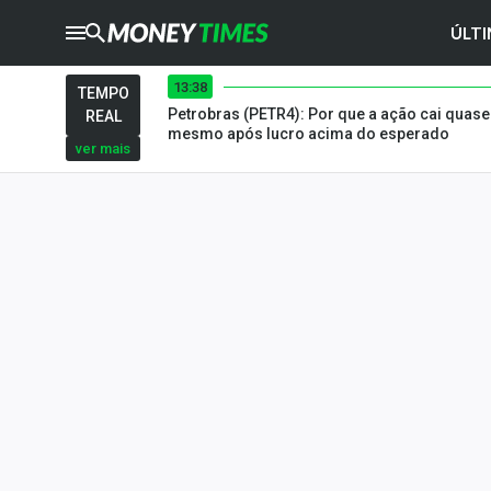
ÚLTI
13:38
CRYPTO
TIMES
TEMPO
Petrobras (PETR4): Por que a ação cai quas
REAL
AGRO
TIMES
mesmo após lucro acima do esperado
ver mais
Ibovespa
Giro do Mercado
Newsletters
Money Trader
Anuncie
Últimas Notícias
Newsletters
Cotações
Comprar ou vender?