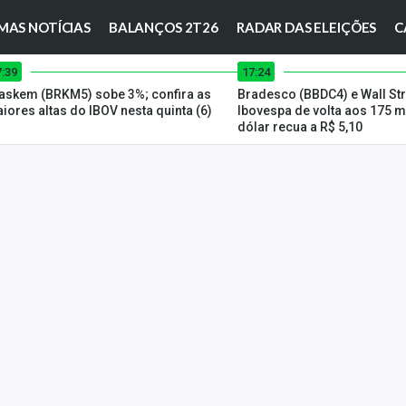
MAS NOTÍCIAS
BALANÇOS 2T26
RADAR DAS ELEIÇÕES
C
7:39
17:24
askem (BRKM5) sobe 3%; confira as
Bradesco (BBDC4) e Wall St
iores altas do IBOV nesta quinta (6)
Ibovespa de volta aos 175 m
dólar recua a R$ 5,10