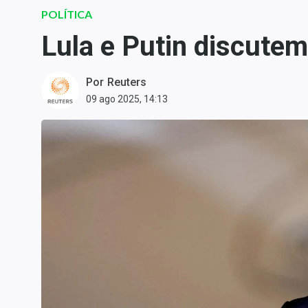
Carteiras Recomendadas
POLÍTICA
Central de Dividendos
Lula e Putin discute
Central de Fundos
Imobiliários
Por
Reuters
Central dos IPOs
09 ago 2025, 14:13
Renda Fixa
Finanças Pessoais
Mercados
Economia
Empresas
Brasil
Política
Colunas
Especiais