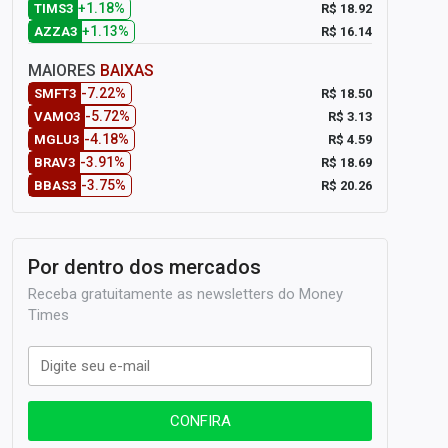
+1.18%
R$ 18.92
TIMS3
+1.13%
R$ 16.14
AZZA3
MAIORES
BAIXAS
-7.22%
R$ 18.50
SMFT3
-5.72%
R$ 3.13
VAMO3
-4.18%
R$ 4.59
MGLU3
-3.91%
R$ 18.69
BRAV3
-3.75%
R$ 20.26
BBAS3
Por dentro dos mercados
Receba gratuitamente as newsletters do Money
Times