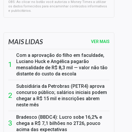
OBS: Ao clicar no botão você autoriza o Money Times a utilizar
os dados fornecidos para encaminhar conteúdos informativos
e publicitários.
SELIC em 14%: A repercussão da decisão sobre os JUROS
MAIS LIDAS
VER MAIS
Com a aprovação do filho em faculdade,
Luciano Huck e Angélica pagarão
mensalidade de R$ 8,3 mil — valor não tão
distante do custo da escola
Subsidiária da Petrobras (PETR4) aprova
concurso público; salários iniciais podem
chegar a R$ 15 mil e inscrições abrem
neste mês
Bradesco (BBDC4): Lucro sobe 16,2% e
chega a R$ 7,1 bilhões no 2T26, pouco
acima das expectativas