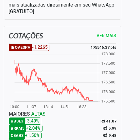
mais atualizadas diretamente em seu WhatsApp
[GRATUITO]
COTAÇÕES
VER MAIS
-1.2265
175546.37 pts
IBOVESPA
MAIORES
ALTAS
+3.49%
R$ 41.07
BBSE3
+2.04%
R$ 5.99
BRKM5
+1.50%
R$ 9.48
CEAB3