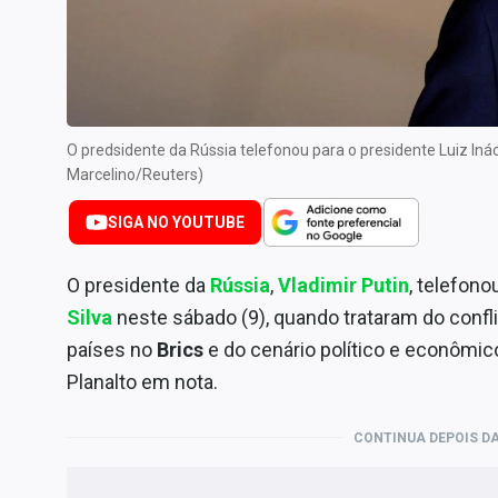
Internacional
Marketing
Tecnologia
Conteúdo de Marca
O predsidente da Rússia telefonou para o presidente Luiz Inác
Sobre
Marcelino/Reuters)
Expediente
SIGA NO YOUTUBE
Contato
O presidente da
Rússia
,
Vladimir Putin
, telefono
Silva
neste sábado (9), quando trataram do confl
países no
Brics
e do cenário político e econômico
Planalto em nota.
CONTINUA DEPOIS DA