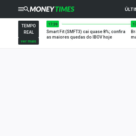
ÚLTI
17:39
1
CRYPTO
TIMES
TEMPO
Smart Fit (SMFT3) cai quase 8%; confira
Br
REAL
AGRO
TIMES
as maiores quedas do IBOV hoje
ma
ver mais
Ibovespa
Giro do Mercado
Newsletters
Money Trader
Anuncie
Últimas Notícias
Newsletters
Cotações
Comprar ou vender?