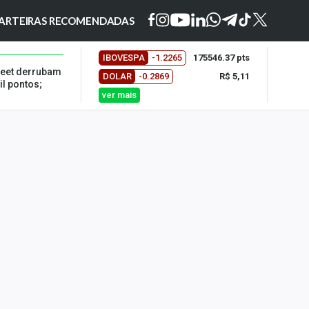
ARTEIRAS RECOMENDADAS
IBOVESPA
-1.2265
175546.37 pts
reet derrubam
DOLAR
-0.2869
R$ 5,11
il pontos;
ver mais