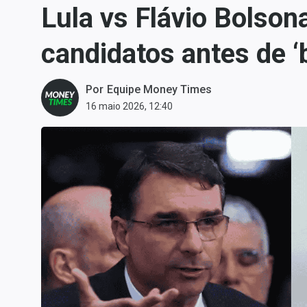
Lula vs Flávio Bolson
Carteiras Recomendadas
Central de Dividendos
candidatos antes de ‘
Central de Fundos
Imobiliários
Por
Equipe Money Times
Central dos IPOs
16 maio 2026, 12:40
Renda Fixa
Finanças Pessoais
Mercados
Economia
Empresas
Brasil
Política
Colunas
Especiais