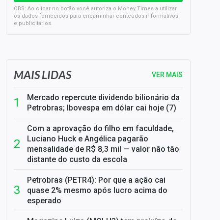
OBS: Ao clicar no botão você autoriza o Money Times a utilizar
os dados fornecidos para encaminhar conteúdos informativos
e publicitários.
SELIC em 14%: A repercussão da decisão sobre os JUROS
MAIS LIDAS
VER MAIS
Mercado repercute dividendo bilionário da
Petrobras; Ibovespa em dólar cai hoje (7)
Com a aprovação do filho em faculdade,
Luciano Huck e Angélica pagarão
mensalidade de R$ 8,3 mil — valor não tão
distante do custo da escola
Petrobras (PETR4): Por que a ação cai
quase 2% mesmo após lucro acima do
esperado