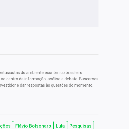
 entusiastas do ambiente econômico brasileiro
o ao centro da informação, análise e debate. Buscamos
investidor e dar respostas às questões do momento.
ições
Flávio Bolsonaro
Lula
Pesquisas