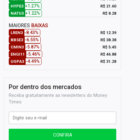
+1.27%
R$ 21.60
HYPE3
+1.22%
R$ 8.28
NATU3
MAIORES
BAIXAS
-8.43%
R$ 12.39
LREN3
-6.55%
R$ 38.38
BBSE3
-5.87%
R$ 5.45
CMIN3
-5.46%
R$ 46.88
ENGI11
-4.49%
R$ 31.28
UGPA3
Por dentro dos mercados
Receba gratuitamente as newsletters do Money
Times