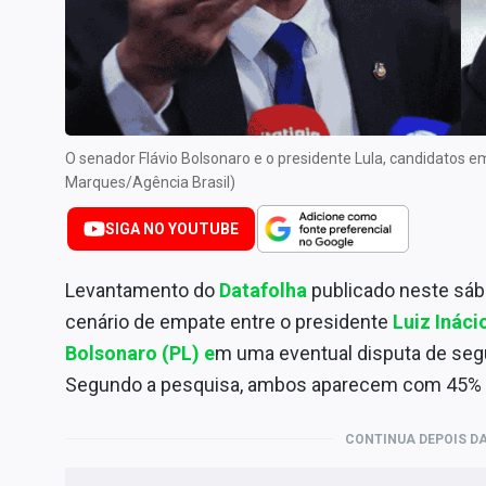
Internacional
Marketing
Tecnologia
Conteúdo de Marca
O senador Flávio Bolsonaro e o presidente Lula, candidatos
Sobre
Marques/Agência Brasil)
Expediente
SIGA NO YOUTUBE
Contato
Levantamento do
Datafolha
publicado neste sáb
cenário de empate entre o presidente
Luiz Ináci
Bolsonaro (PL)
e
m uma eventual disputa de segu
Segundo a pesquisa, ambos aparecem com 45% d
CONTINUA DEPOIS DA