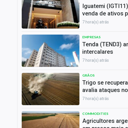
Iguatemi (IGTI11
venda de ativos p
7 hora(s) atrás
EMPRESAS
Tenda (TEND3) an
intercalares
7 hora(s) atrás
GRÃOS
Trigo se recuper
avalia ataques n
7 hora(s) atrás
COMMODITIES
Agricultores arge