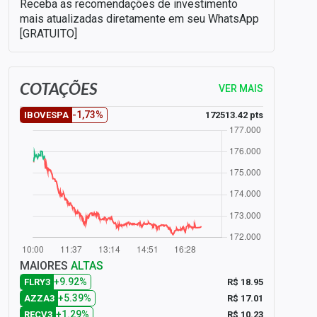
Receba as recomendações de investimento
mais atualizadas diretamente em seu WhatsApp
[GRATUITO]
COTAÇÕES
VER MAIS
-1,73%
172513.42 pts
IBOVESPA
MAIORES
ALTAS
+9.92%
R$ 18.95
FLRY3
+5.39%
R$ 17.01
AZZA3
+1.29%
R$ 10.23
RECV3