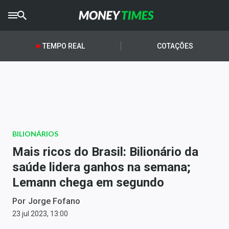
CRYPTO
TIMES
TEMPO REAL
COTAÇÕES
AGRO
TIMES
Ibovespa
Giro do Mercado
BILIONÁRIOS
Newsletters
Mais ricos do Brasil: Bilionário da
Money Trader
saúde lidera ganhos na semana;
Lemann chega em segundo
Anuncie
Por
Jorge Fofano
Últimas Notícias
23 jul 2023, 13:00