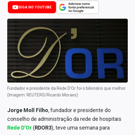
Newsletters
SIGA NO YOUTUBE
Cotações
Comprar ou vender?
Carteiras Recomendadas
Central de Dividendos
Central de Fundos Imobiliários
Central dos IPOs
Fundador e presidente da Rede D’Or foi o bilionário que melhor
(Imagem: REUTERS/Ricardo Moraes)
Renda Fixa
Jorge Moll Filho
, fundador e presidente do
Finanças Pessoais
conselho de administração da rede de hospitais
Mercados
Rede D’Or
(
RDOR3
), teve uma semana para