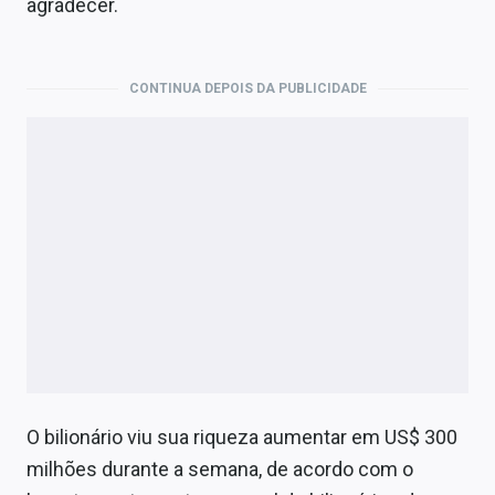
agradecer.
Economia
Empresas
CONTINUA DEPOIS DA PUBLICIDADE
Brasil
Política
Colunas
Especiais
Internacional
Marketing
Tecnologia
O bilionário viu sua riqueza aumentar em US$ 300
Conteúdo de Marca
milhões durante a semana, de acordo com o