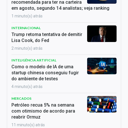
recomendada para ter na carteira
em agosto, segundo 14 analistas; veja ranking
1 minuto(s) atrás
INTERNACIONAL
Trump retoma tentativa de demitir
Lisa Cook, do Fed
2 minuto(s) atrás
INTELIGÊNCIA ARTIFICIAL
Como o modelo de IA de uma
startup chinesa conseguiu fugir
do ambiente de testes
4 minuto(s) atrás
MERCADOS
Petróleo recua 5% na semana
com otimismo de acordo para
reabrir Ormuz
11 minuto(s) atrás