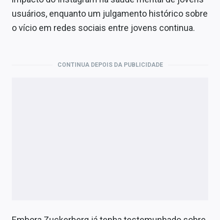
Economia
usuários, enquanto um julgamento histórico sobre
Empresas
o vício em redes sociais entre jovens continua.
Brasil
CONTINUA DEPOIS DA PUBLICIDADE
Política
Colunas
Especiais
Internacional
Marketing
Tecnologia
Conteúdo de Marca
Embora Zuckerberg já tenha testemunhado sobre