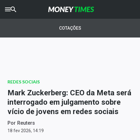
CRYPTO
TIMES
COTAÇÕES
AGRO
TIMES
Ibovespa
Giro do Mercado
REDES SOCIAIS
Newsletters
Mark Zuckerberg: CEO da Meta será
Money Trader
interrogado em julgamento sobre
vício de jovens em redes sociais
Anuncie
Por
Reuters
Últimas Notícias
18 fev 2026, 14:19