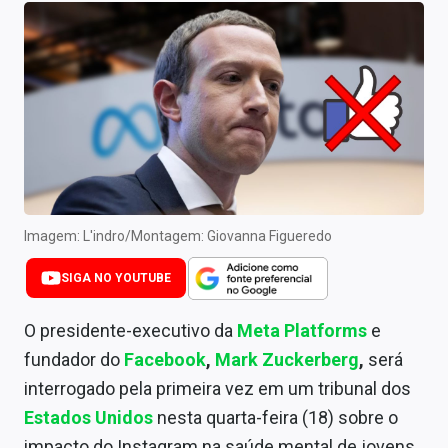
Newsletters
Cotações
Comprar ou vender?
Carteiras Recomendadas
Central de Dividendos
Central de Fundos Imobiliários
Imagem: L'indro/Montagem: Giovanna Figueredo
Central dos IPOs
SIGA NO YOUTUBE
Renda Fixa
O presidente-executivo da
Meta Platforms
e
fundador do
Facebook
,
Mark Zuckerberg
,
será
Finanças Pessoais
interrogado pela primeira vez em um tribunal dos
Mercados
Estados Unidos
nesta quarta-feira (18) sobre o
impacto do Instagram na saúde mental de jovens