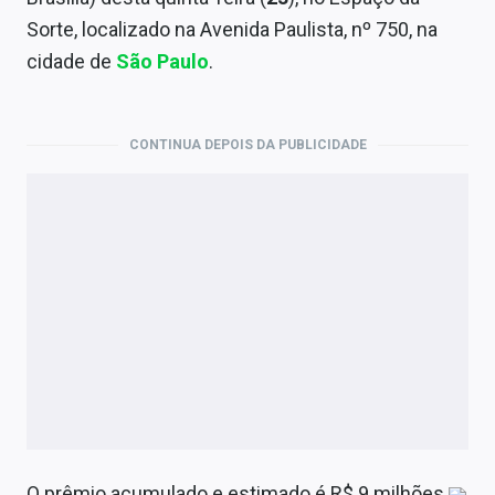
Economia
Sorte, localizado na Avenida Paulista, nº 750, na
Empresas
cidade de
São Paulo
.
Brasil
CONTINUA DEPOIS DA PUBLICIDADE
Política
Colunas
Especiais
Internacional
Marketing
Tecnologia
Conteúdo de Marca
O prêmio acumulado e estimado é R$ 9 milhões.