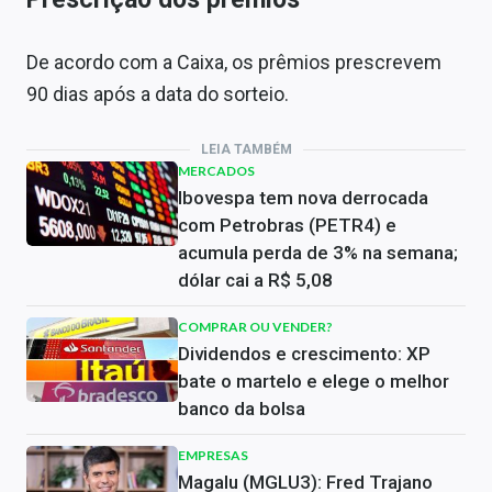
De acordo com a Caixa, os prêmios prescrevem
90 dias após a data do sorteio.
LEIA TAMBÉM
MERCADOS
Ibovespa tem nova derrocada
com Petrobras (PETR4) e
acumula perda de 3% na semana;
dólar cai a R$ 5,08
COMPRAR OU VENDER?
Dividendos e crescimento: XP
bate o martelo e elege o melhor
banco da bolsa
EMPRESAS
Magalu (MGLU3): Fred Trajano