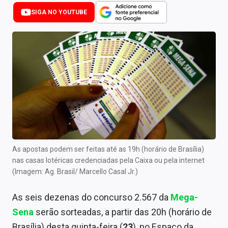
Newsletters
SIGA NO YOUTUBE
Cotações
Comprar ou vender?
Carteiras Recomendadas
Central de Dividendos
Central de Fundos Imobiliários
Central dos IPOs
As apostas podem ser feitas até as 19h (horário de Brasília)
nas casas lotéricas credenciadas pela Caixa ou pela internet
Renda Fixa
(Imagem: Ag. Brasil/ Marcello Casal Jr.)
Finanças Pessoais
As seis dezenas do concurso 2.567 da
Mega-
Mercados
Sena
serão sorteadas, a partir das 20h (horário de
Brasília) desta quinta-feira (
23
), no Espaço da