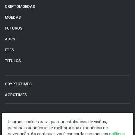
CRIPTOMOEDAS
MOEDAS
FUTUROS
ADRS
ETFS
TÍTULOS
CRYPTOTIMES
AGROTIMES
©2026 Money Times.
Usamos cookies para guardar estatísticas de visitas,
personalizar anúncios e melhorar sua experiência de
O Money Times publica matérias de cunho jornalístico, que
navegação. Ao continuar, você concorda com nossas
políticas
visam a democratização da informação. Nossas