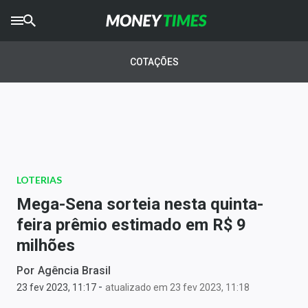
CRYPTO
TIMES
COTAÇÕES
AGRO
TIMES
Ibovespa
Giro do Mercado
LOTERIAS
Newsletters
Mega-Sena sorteia nesta quinta-
Money Trader
feira prêmio estimado em R$ 9
milhões
Anuncie
Por
Agência Brasil
-
Últimas Notícias
23 fev 2023, 11:17
atualizado em 23 fev 2023, 11:18