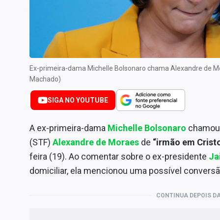
Internacional
Marketing
Tecnologia
Conteúdo de Marca
Ex-primeira-dama Michelle Bolsonaro chama Alexandre de Mo
Sobre
Machado)
Expediente
SIGA NO YOUTUBE
Contato
A ex-primeira-dama
Michelle Bolsonaro
chamou 
(STF)
Alexandre de Moraes
de
“irmão em Crist
feira (19). Ao comentar sobre o ex-presidente
Ja
domiciliar, ela mencionou uma possível conversã
CONTINUA DEPOIS DA