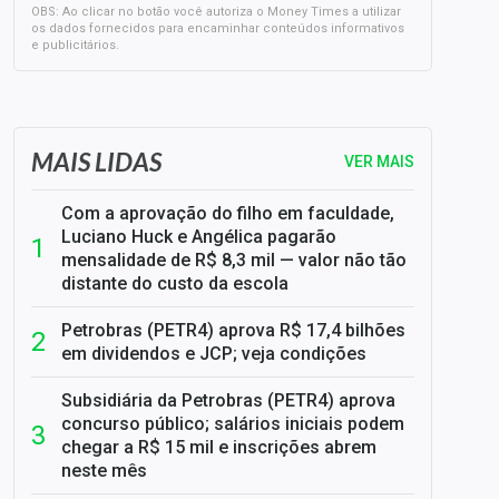
OBS: Ao clicar no botão você autoriza o Money Times a utilizar
os dados fornecidos para encaminhar conteúdos informativos
e publicitários.
SELIC em 14%: A repercussão da decisão sobre os JUROS
MAIS LIDAS
VER MAIS
Com a aprovação do filho em faculdade,
Luciano Huck e Angélica pagarão
mensalidade de R$ 8,3 mil — valor não tão
distante do custo da escola
Petrobras (PETR4) aprova R$ 17,4 bilhões
em dividendos e JCP; veja condições
Subsidiária da Petrobras (PETR4) aprova
concurso público; salários iniciais podem
chegar a R$ 15 mil e inscrições abrem
neste mês