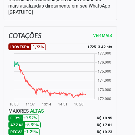
mais atualizadas diretamente em seu WhatsApp
[GRATUITO]
COTAÇÕES
VER MAIS
-1,73%
172513.42 pts
IBOVESPA
MAIORES
ALTAS
+9.92%
R$ 18.95
FLRY3
+5.39%
R$ 17.01
AZZA3
+1.29%
R$ 10.23
RECV3