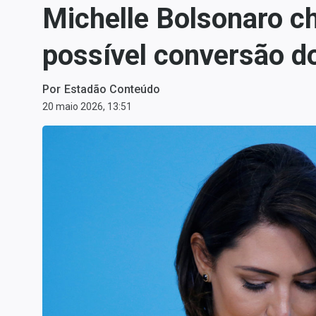
Michelle Bolsonaro ch
Carteiras Recomendadas
Central de Dividendos
possível conversão do
Central de Fundos
Imobiliários
Por
Estadão Conteúdo
Central dos IPOs
20 maio 2026, 13:51
Renda Fixa
Finanças Pessoais
Mercados
Economia
Empresas
Brasil
Política
Colunas
Especiais