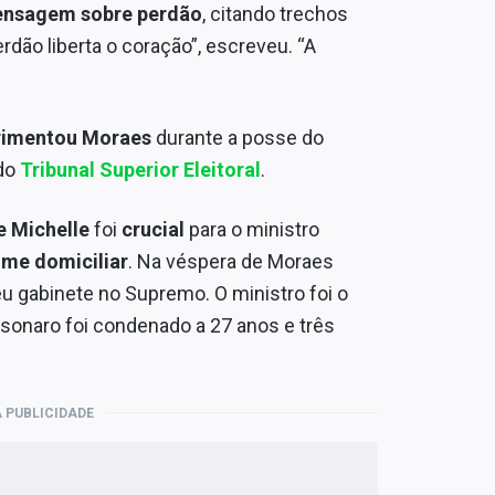
nsagem sobre perdão
, citando trechos
rdão liberta o coração”, escreveu. “A
.
rimentou Moraes
durante a posse do
 do
Tribunal Superior Eleitoral
.
e Michelle
foi
crucial
para o ministro
ime domiciliar
. Na véspera de Moraes
u gabinete no Supremo. O ministro foi o
olsonaro foi condenado a 27 anos e três
 PUBLICIDADE