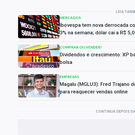
LEIA TAM
MERCADOS
Ibovespa tem nova derrocada c
3% na semana; dólar cai a R$ 5,
COMPRAR OU VENDER?
Dividendos e crescimento: XP ba
bolsa
EMPRESAS
Magalu (MGLU3): Fred Trajano do
para reaquecer vendas online
CONTINUA DEPOIS DA