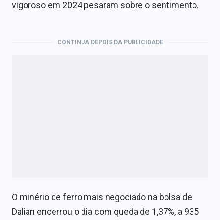
Economia
vigoroso em 2024 pesaram sobre o sentimento.
Empresas
CONTINUA DEPOIS DA PUBLICIDADE
Brasil
Política
Colunas
Especiais
Internacional
Marketing
Tecnologia
O minério de ferro mais negociado na bolsa de
Conteúdo de Marca
Dalian encerrou o dia com queda de 1,37%, a 935