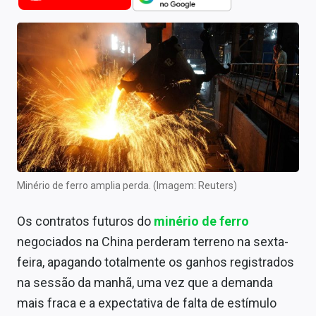
Newsletters
Cotações
Comprar ou vender?
Carteiras Recomendadas
Central de Dividendos
Central de Fundos Imobiliários
Minério de ferro amplia perda. (Imagem: Reuters)
Central dos IPOs
Os contratos futuros do
minério de ferro
Renda Fixa
negociados na China perderam terreno na sexta-
Finanças Pessoais
feira, apagando totalmente os ganhos registrados
na sessão da manhã, uma vez que a demanda
Mercados
mais fraca e a expectativa de falta de estímulo