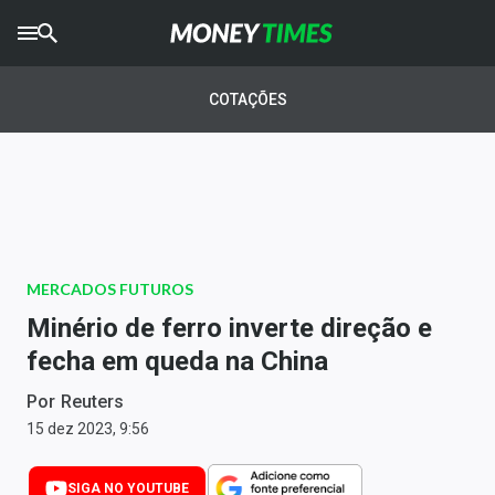
CRYPTO
TIMES
COTAÇÕES
AGRO
TIMES
Ibovespa
Giro do Mercado
MERCADOS FUTUROS
Newsletters
Minério de ferro inverte direção e
Money Trader
fecha em queda na China
Anuncie
Por
Reuters
15 dez 2023, 9:56
Últimas Notícias
SIGA NO YOUTUBE