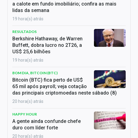
a calote em fundo imobiliário; confira as mais
lidas da semana
19 hora(s) atrás
RESULTADOS
Berkshire Hathaway, de Warren
Buffett, dobra lucro no 2T26, a
US$ 25,6 bilhões
19 hora(s) atrás
BOM DIA, BITCOIN (BTC)
Bitcoin (BTC) fica perto de US$
65 mil após payroll; veja cotação
das principais criptomoedas neste sábado (8)
20 hora(s) atrás
HAPPY HOUR
A gente ainda confunde chefe
duro com líder forte
20 hora(s) atrás