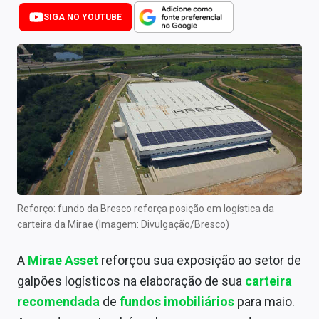
Newsletters
SIGA NO YOUTUBE
Cotações
Comprar ou vender?
Carteiras Recomendadas
Central de Dividendos
Central de Fundos Imobiliários
Central dos IPOs
Reforço: fundo da Bresco reforça posição em logística da
carteira da Mirae (Imagem: Divulgação/Bresco)
Renda Fixa
A
Mirae Asset
reforçou sua exposição ao setor de
Finanças Pessoais
galpões logísticos na elaboração de sua
carteira
Mercados
recomendada
de
fundos imobiliários
para maio.