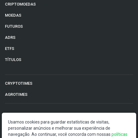
CRIPTOMOEDAS
MOEDAS
FUTUROS
ADRS
ETFS
TÍTULOS
CRYPTOTIMES
AGROTIMES
©2026 Money Times.
Usamos cookies para guardar estatísticas de visitas,
O Money Times publica matérias de cunho jornalístico, que
personalizar anúncios e melhorar sua experiência de
visam a democratização da informação. Nossas
navegação. Ao continuar, você concorda com nossas
políticas