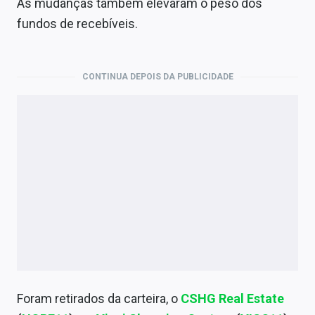
As mudanças também elevaram o peso dos
Economia
fundos de recebíveis.
Empresas
Brasil
CONTINUA DEPOIS DA PUBLICIDADE
Política
Colunas
Especiais
Internacional
Marketing
Tecnologia
Conteúdo de Marca
Foram retirados da carteira, o
CSHG Real Estate