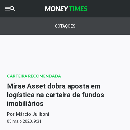
CRYPTO
TIMES
COTAÇÕES
AGRO
TIMES
Ibovespa
Giro do Mercado
CARTEIRA RECOMENDADA
Newsletters
Mirae Asset dobra aposta em
Money Trader
logística na carteira de fundos
imobiliários
Anuncie
Por
Márcio Juliboni
Últimas Notícias
05 maio 2020, 9:31