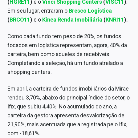
(
HGRE11
)
e o
Vinci Shopping Centers
(
VISC11
)
.
Sobre
Em seu lugar, entraram o
Bresco Logística
Expediente
(
BRCO11
)
e o
Kinea Renda Imobiliária
(
KNRI11
).
Contato
Como cada fundo tem peso de 20%, os fundos
focados em logística representam, agora, 40% da
carteira, bem como aqueles de recebíveis.
Completando a seleção, há um fundo atrelado a
shopping centers.
Em abril, a carteira de fundos imobiliários da Mirae
rendeu 3,70%, abaixo do principal índice do setor, o
Ifix, que subiu 4,40%. No acumulado do ano, a
carteira da gestora apresenta desvalorização de
21,90%, mais acentuada que a registrada pelo Ifix,
com -18,61%.