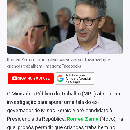
Newsletters
Cotações
Comprar ou vender?
Carteiras Recomendadas
Central de Dividendos
Romeu Zema declarou diversas vezes ser favorável que
crianças trabalhem (Imagem: Facebook)
Central de Fundos Imobiliários
SIGA NO YOUTUBE
Central dos IPOs
O Ministério Público do Trabalho (MPT) abriu uma
Renda Fixa
investigação para apurar uma fala do ex-
Finanças Pessoais
governador de Minas Gerais e pré-candidato à
Presidência da República,
Romeu Zema
(Novo), na
Mercados
qual propôs permitir que crianças trabalhem no