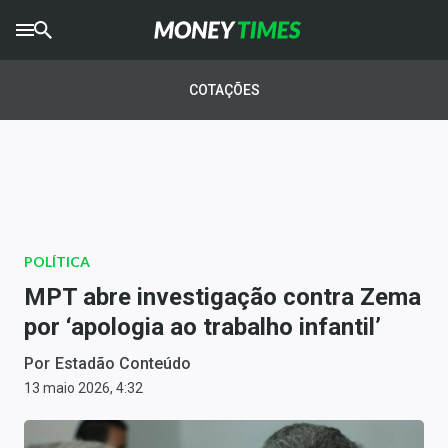
CRYPTO
TIMES
COTAÇÕES
AGRO
TIMES
Ibovespa
Giro do Mercado
POLÍTICA
Newsletters
MPT abre investigação contra Zema
Money Trader
por ‘apologia ao trabalho infantil’
Anuncie
Por
Estadão Conteúdo
13 maio 2026, 4:32
Últimas Notícias