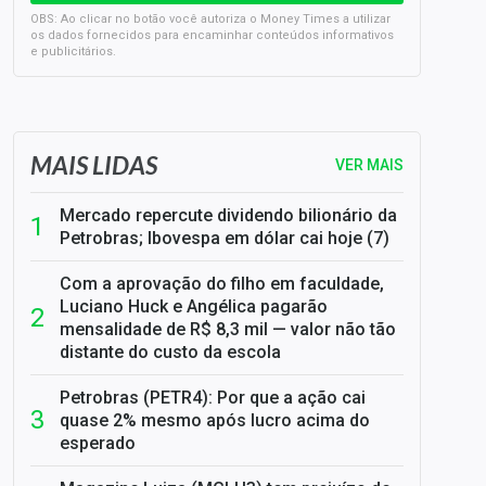
OBS: Ao clicar no botão você autoriza o Money Times a utilizar
os dados fornecidos para encaminhar conteúdos informativos
e publicitários.
SELIC em 14%: A repercussão da decisão sobre os JUROS
MAIS LIDAS
VER MAIS
Mercado repercute dividendo bilionário da
Petrobras; Ibovespa em dólar cai hoje (7)
Com a aprovação do filho em faculdade,
Luciano Huck e Angélica pagarão
mensalidade de R$ 8,3 mil — valor não tão
distante do custo da escola
Petrobras (PETR4): Por que a ação cai
quase 2% mesmo após lucro acima do
esperado