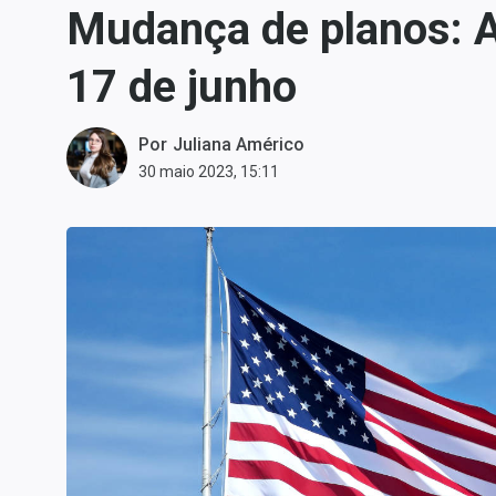
Mudança de planos: Al
Carteiras Recomendadas
Central de Dividendos
17 de junho
Central de Fundos
Imobiliários
Por
Juliana Américo
Central dos IPOs
30 maio 2023, 15:11
Renda Fixa
Finanças Pessoais
Mercados
Economia
Empresas
Brasil
Política
Colunas
Especiais