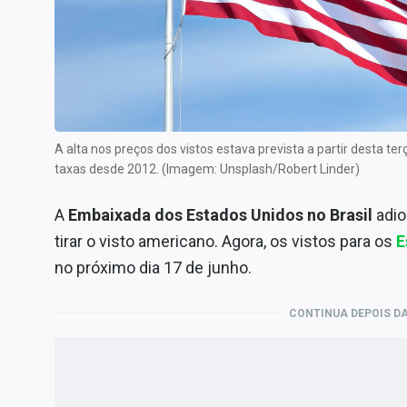
Internacional
Marketing
Tecnologia
Conteúdo de Marca
Sobre
A alta nos preços dos vistos estava prevista a partir desta ter
Expediente
taxas desde 2012. (Imagem: Unsplash/Robert Linder)
Contato
A
Embaixada dos Estados Unidos no Brasil
adio
tirar o visto americano. Agora, os vistos para os
E
no próximo dia 17 de junho.
CONTINUA DEPOIS DA