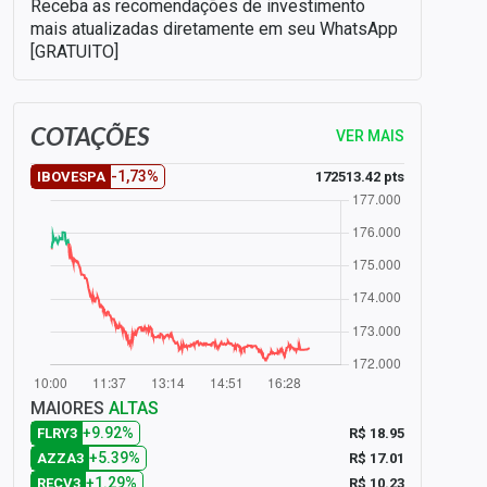
Receba as recomendações de investimento
mais atualizadas diretamente em seu WhatsApp
[GRATUITO]
COTAÇÕES
VER MAIS
-1,73%
172513.42 pts
IBOVESPA
MAIORES
ALTAS
+9.92%
R$ 18.95
FLRY3
+5.39%
R$ 17.01
AZZA3
+1.29%
R$ 10.23
RECV3