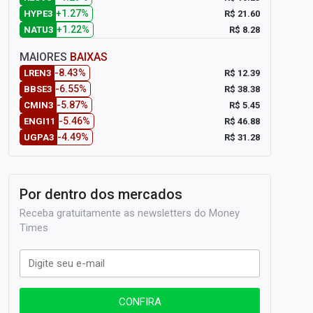
+1.27%
R$ 21.60
HYPE3
+1.22%
R$ 8.28
NATU3
MAIORES
BAIXAS
-8.43%
R$ 12.39
LREN3
-6.55%
R$ 38.38
BBSE3
-5.87%
R$ 5.45
CMIN3
-5.46%
R$ 46.88
ENGI11
-4.49%
R$ 31.28
UGPA3
Por dentro dos mercados
Receba gratuitamente as newsletters do Money
Times