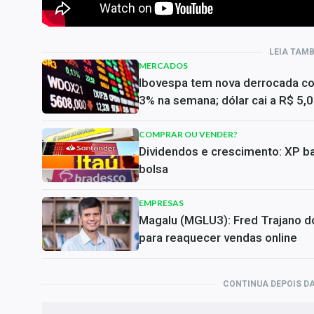
LEIA TAM
MERCADOS
Ibovespa tem nova derrocada c
3% na semana; dólar cai a R$ 5,
COMPRAR OU VENDER?
Dividendos e crescimento: XP ba
bolsa
EMPRESAS
Magalu (MGLU3): Fred Trajano do
para reaquecer vendas online
CONTINUA DEPOIS DA