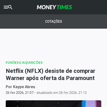
CRYPTO
TIMES
COTAÇÕES
AGRO
TIMES
Ibovespa
Giro do Mercado
FUSÕES E AQUISIÇÕES
Newsletters
Netflix (NFLX) desiste de comprar
Money Trader
Warner após oferta da Paramount
Anuncie
Por
Kaype Abreu
-
26 fev 2026, 21:07
atualizado em 26 fev 2026, 21:12
Últimas Notícias