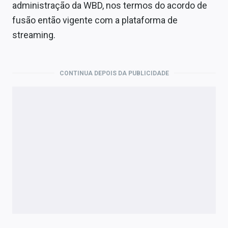
Economia
administração da WBD, nos termos do acordo de
fusão então vigente com a plataforma de
Empresas
streaming.
Brasil
Política
CONTINUA DEPOIS DA PUBLICIDADE
Colunas
Especiais
Internacional
Marketing
Tecnologia
Conteúdo de Marca