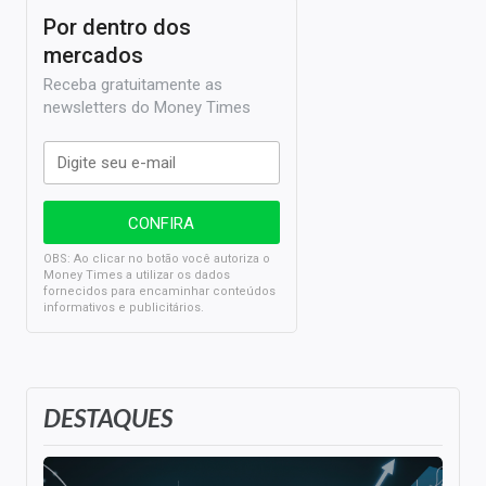
Por dentro dos
mercados
Receba gratuitamente as
newsletters do Money Times
OBS: Ao clicar no botão você autoriza o
Money Times a utilizar os dados
fornecidos para encaminhar conteúdos
informativos e publicitários.
DESTAQUES