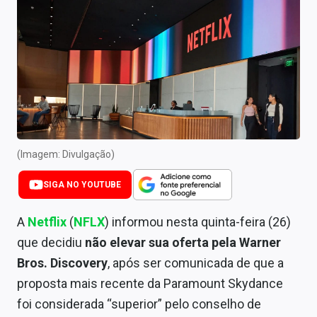
Newsletters
Cotações
Comprar ou vender?
Carteiras Recomendadas
Central de Dividendos
(Imagem: Divulgação)
Central de Fundos Imobiliários
SIGA NO YOUTUBE
Central dos IPOs
A
Netflix
(
NFLX
) informou nesta quinta-feira (26)
Renda Fixa
que decidiu
não elevar sua oferta pela Warner
Finanças Pessoais
Bros. Discovery
, após ser comunicada de que a
proposta mais recente da Paramount Skydance
Mercados
foi considerada “superior” pelo conselho de