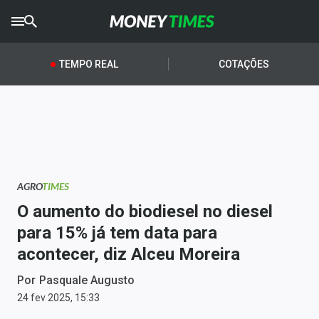
CRYPTO
TIMES
TEMPO REAL
COTAÇÕES
AGRO
TIMES
Ibovespa
Giro do Mercado
AGRO
TIMES
Newsletters
O aumento do biodiesel no diesel
Money Trader
para 15% já tem data para
acontecer, diz Alceu Moreira
Anuncie
Por
Pasquale Augusto
Últimas Notícias
24 fev 2025, 15:33