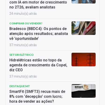
com IA em motor de crescimento
no 2T26, avaliam analistas
24 minuto(s) atrás
COMPRAR OU VENDER?
Bradesco (BBDC4): Os pontos de
atenção após resultados; analista
vê ‘oportunidade’
37 minuto(s) atrás
SETOR ELÉTRICO
Hidrelétricas estão no topo da
agenda de crescimento da Copel,
diz CEO
37 minuto(s) atrás
DESTAQUE MT
SmartFit (SMFT3) recua mais de
8% com ‘decepção’ com lucro;
hora de vender as ações?