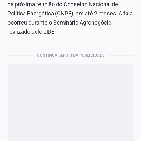
Economia
na próxima reunião do Conselho Nacional de
Política Energética (CNPE), em até 2 meses. A fala
Empresas
ocorreu durante o Seminário Agronegócio,
Brasil
realizado pelo LIDE.
Política
CONTINUA DEPOIS DA PUBLICIDADE
Money Trader
Colunas
Especiais
Internacional
Marketing
Tecnologia