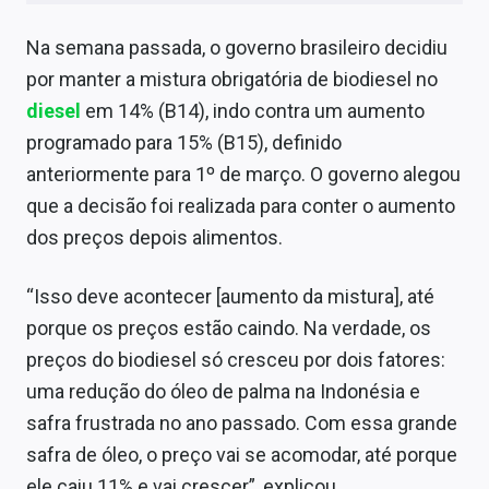
Conteúdo de Marca
Na semana passada, o governo brasileiro decidiu
Sobre
por manter a mistura obrigatória de biodiesel no
diesel
em 14% (B14), indo contra um aumento
Expediente
programado para 15% (B15), definido
Contato
anteriormente para 1º de março. O governo alegou
que a decisão foi realizada para conter o aumento
dos preços depois alimentos.
“Isso deve acontecer [aumento da mistura], até
porque os preços estão caindo. Na verdade, os
preços do biodiesel só cresceu por dois fatores:
uma redução do óleo de palma na Indonésia e
safra frustrada no ano passado. Com essa grande
safra de óleo, o preço vai se acomodar, até porque
ele caiu 11% e vai crescer”, explicou.