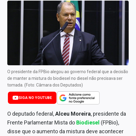
Newsletters
Cotações
Comprar ou vender?
Carteiras Recomendadas
Central de Dividendos
Central de Fundos Imobiliários
O presidente da FPBio alegou ao governo federal que a decisão
de manter a mistura do biodiesel no diesel não precisava ser
Central dos IPOs
tomada. (Foto: Câmara dos Deputados)
Renda Fixa
SIGA NO YOUTUBE
Finanças Pessoais
O deputado federal,
Alceu Moreira
, presidente da
Frente Parlamentar Mista do
Biodiesel
(FPBio),
Mercados
disse que o aumento da mistura deve acontecer