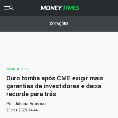
CRYPTO
TIMES
COTAÇÕES
AGRO
TIMES
Ibovespa
Giro do Mercado
MERCADOS
Newsletters
Ouro tomba após CME exigir mais
Money Trader
garantias de investidores e deixa
recorde para trás
Anuncie
Por
Juliana Américo
Últimas Notícias
29 dez 2025, 14:44