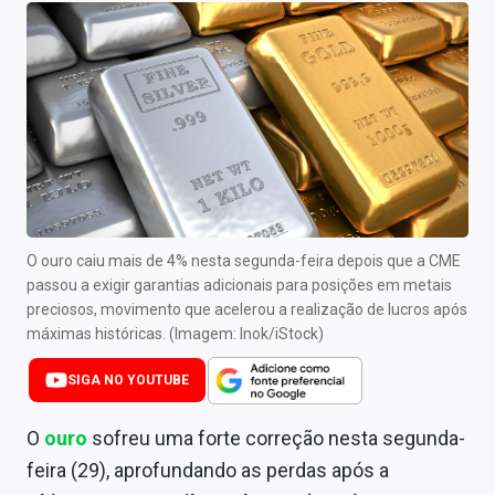
Newsletters
Cotações
Comprar ou vender?
Carteiras Recomendadas
Central de Dividendos
Central de Fundos Imobiliários
O ouro caiu mais de 4% nesta segunda-feira depois que a CME
passou a exigir garantias adicionais para posições em metais
Central dos IPOs
preciosos, movimento que acelerou a realização de lucros após
máximas históricas. (Imagem: Inok/iStock)
Renda Fixa
SIGA NO YOUTUBE
Finanças Pessoais
O
ouro
sofreu uma forte correção nesta segunda-
Mercados
feira (29), aprofundando as perdas após a