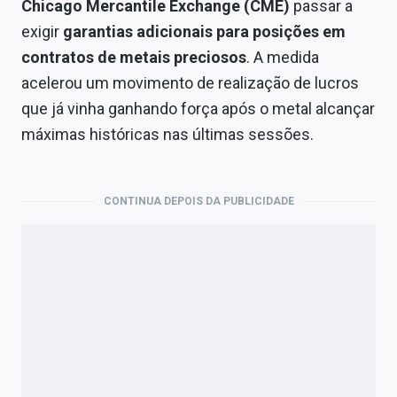
Chicago Mercantile Exchange (CME)
passar a
Economia
exigir
garantias adicionais para posições em
Empresas
contratos de metais preciosos
. A medida
acelerou um movimento de realização de lucros
Brasil
que já vinha ganhando força após o metal alcançar
Política
máximas históricas nas últimas sessões.
Colunas
Especiais
CONTINUA DEPOIS DA PUBLICIDADE
Internacional
Marketing
Tecnologia
Conteúdo de Marca