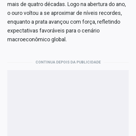
Economia
mais de quatro décadas. Logo na abertura do ano,
o ouro voltou a se aproximar de níveis recordes,
Empresas
enquanto a prata avançou com força, refletindo
Brasil
expectativas favoráveis para o cenário
macroeconômico global.
Política
Colunas
CONTINUA DEPOIS DA PUBLICIDADE
Especiais
Internacional
Marketing
Tecnologia
Conteúdo de Marca