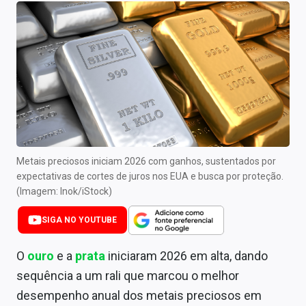
Newsletters
Cotações
Comprar ou vender?
Carteiras Recomendadas
Central de Dividendos
Central de Fundos Imobiliários
Metais preciosos iniciam 2026 com ganhos, sustentados por
expectativas de cortes de juros nos EUA e busca por proteção.
Central dos IPOs
(Imagem: Inok/iStock)
Renda Fixa
SIGA NO YOUTUBE
Finanças Pessoais
O
ouro
e a
prata
iniciaram 2026 em alta, dando
sequência a um rali que marcou o melhor
Mercados
desempenho anual dos metais preciosos em