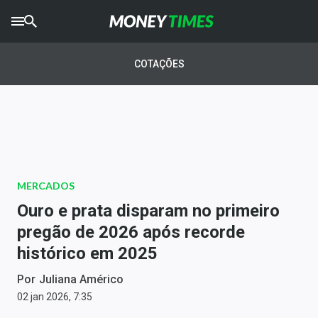
CRYPTO
TIMES
COTAÇÕES
AGRO
TIMES
Ibovespa
Giro do Mercado
MERCADOS
Newsletters
Ouro e prata disparam no primeiro
Money Trader
pregão de 2026 após recorde
histórico em 2025
Anuncie
Por
Juliana Américo
Últimas Notícias
02 jan 2026, 7:35