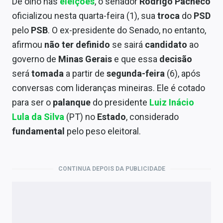
De olho nas
eleições
, o senador
Rodrigo Pacheco
Economia
oficializou nesta quarta-feira (1), sua
troca
do
PSD
Empresas
pelo
PSB
. O ex-presidente do Senado, no entanto,
afirmou
não ter definido
se sairá
candidato
ao
Brasil
governo de
Minas Gerais
e que essa
decisão
Política
será
tomada
a partir de
segunda-feira
(6), após
conversas com lideranças mineiras. Ele é cotado
Colunas
para ser o
palanque
do presidente
Luiz Inácio
Especiais
Lula da Silva
(PT) no
Estado
, considerado
fundamental
pelo peso eleitoral.
Internacional
Marketing
CONTINUA DEPOIS DA PUBLICIDADE
Tecnologia
Conteúdo de Marca