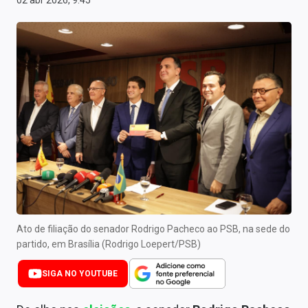
02 abr 2026, 9:45
Newsletters
Cotações
Comprar ou vender?
Carteiras Recomendadas
Central de Dividendos
Central de Fundos Imobiliários
Central dos IPOs
Renda Fixa
Ato de filiação do senador Rodrigo Pacheco ao PSB, na sede do
partido, em Brasília (Rodrigo Loepert/PSB)
Finanças Pessoais
SIGA NO YOUTUBE
Mercados