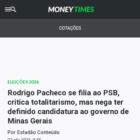
CRYPTO
TIMES
COTAÇÕES
AGRO
TIMES
Ibovespa
Giro do Mercado
ELEIÇÕES 2026
Newsletters
Rodrigo Pacheco se filia ao PSB,
Money Trader
critica totalitarismo, mas nega ter
definido candidatura ao governo de
Anuncie
Minas Gerais
Últimas Notícias
Por
Estadão Conteúdo