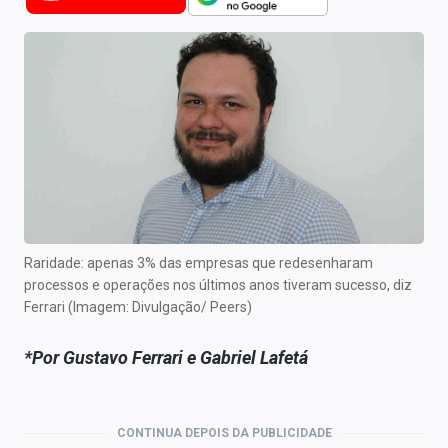
Newsletters
Cotações
Comprar ou vender?
Carteiras Recomendadas
Central de Dividendos
Central de Fundos Imobiliários
Raridade: apenas 3% das empresas que redesenharam
Central dos IPOs
processos e operações nos últimos anos tiveram sucesso, diz
Ferrari (Imagem: Divulgação/ Peers)
Renda Fixa
*Por Gustavo Ferrari e Gabriel Lafetá
Finanças Pessoais
Mercados
CONTINUA DEPOIS DA PUBLICIDADE