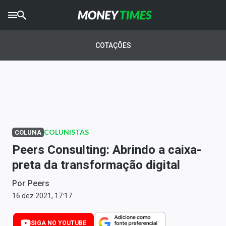
CRYPTO
TIMES
COTAÇÕES
AGRO
TIMES
Ibovespa
Giro do Mercado
COLUNISTAS
COLUNA
Newsletters
Peers Consulting: Abrindo a caixa-
Money Trader
preta da transformação digital
Anuncie
Por
Peers
16 dez 2021, 17:17
Últimas Notícias
SIGA NO YOUTUBE