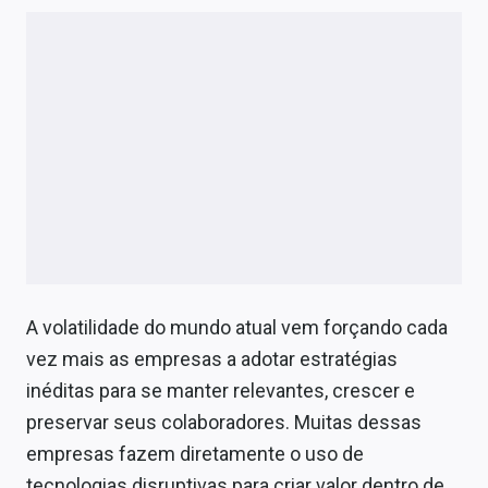
Economia
Empresas
Brasil
Política
Colunas
Especiais
Internacional
A volatilidade do mundo atual vem forçando cada
Marketing
vez mais as empresas a adotar estratégias
inéditas para se manter relevantes, crescer e
Tecnologia
preservar seus colaboradores. Muitas dessas
empresas fazem diretamente o uso de
Conteúdo de Marca
tecnologias disruptivas para criar valor dentro de