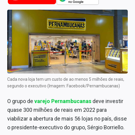
Newsletters
Cotações
Comprar ou vender?
Carteiras Recomendadas
Central de Dividendos
Central de Fundos Imobiliários
Cada nova loja tem um custo de ao menos 5 milhões de reais,
Central dos IPOs
segundo o executivo (Imagem: Facebook/Pernambucanas)
Renda Fixa
O grupo de
varejo
Pernambucanas
deve investir
quase 300 milhões de reais em 2022 para
Finanças Pessoais
viabilizar a abertura de mais 56 lojas no país, disse
Mercados
o presidente-executivo do grupo, Sérgio Borriello.