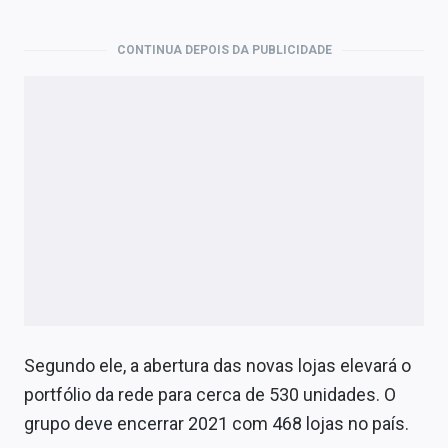
Economia
Empresas
CONTINUA DEPOIS DA PUBLICIDADE
Brasil
Política
Colunas
Especiais
Internacional
Marketing
Tecnologia
Segundo ele, a abertura das novas lojas elevará o
portfólio da rede para cerca de 530 unidades. O
Conteúdo de Marca
grupo deve encerrar 2021 com 468 lojas no país.