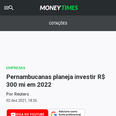
CRYPTO
TIMES
COTAÇÕES
AGRO
TIMES
Ibovespa
Giro do Mercado
EMPRESAS
Newsletters
Pernambucanas planeja investir R$
Money Trader
300 mi em 2022
Anuncie
Por
Reuters
02 dez 2021, 18:26
Últimas Notícias
SIGA NO YOUTUBE