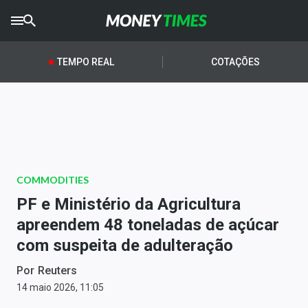
CRYPTO
TIMES
TEMPO REAL
COTAÇÕES
AGRO
TIMES
Ibovespa
Giro do Mercado
COMMODITIES
Newsletters
PF e Ministério da Agricultura
Money Trader
apreendem 48 toneladas de açúcar
com suspeita de adulteração
Anuncie
Por
Reuters
Últimas Notícias
14 maio 2026, 11:05