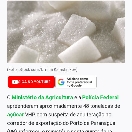
Newsletters
Cotações
Comprar ou vender?
Carteiras Recomendadas
Central de Dividendos
Central de Fundos Imobiliários
(Foto: iStock.com/Dmitrii Kalashnikov)
Central dos IPOs
SIGA NO YOUTUBE
Renda Fixa
O
Ministério da Agricultura
e a
Polícia Federal
apreenderam aproximadamente 48 toneladas de
Finanças Pessoais
açúcar
VHP com suspeita de adulteração no
Mercados
corredor de exportação do Porto de Paranaguá
(PR), informou o ministério nesta quinta-feira.