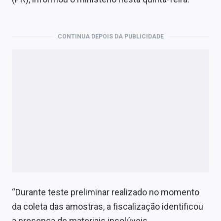
Economia
Empresas
CONTINUA DEPOIS DA PUBLICIDADE
Brasil
Política
Money Trader
Colunas
Especiais
Internacional
Marketing
“Durante teste preliminar realizado no momento
Tecnologia
da coleta das amostras, a fiscalização identificou
a presença de materiais insolúveis,