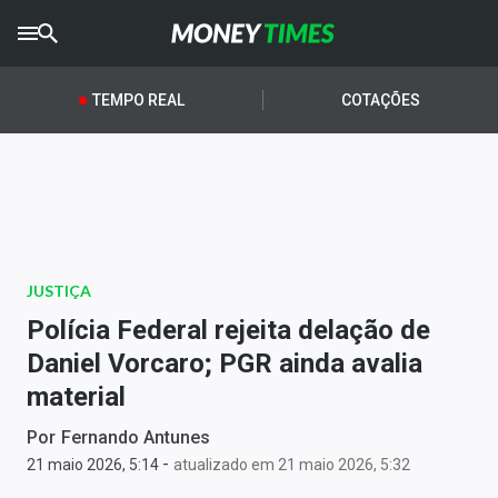
CRYPTO
TIMES
TEMPO REAL
COTAÇÕES
AGRO
TIMES
Ibovespa
Giro do Mercado
JUSTIÇA
Newsletters
Polícia Federal rejeita delação de
Money Trader
Daniel Vorcaro; PGR ainda avalia
material
Anuncie
Por
Fernando Antunes
-
Últimas Notícias
21 maio 2026, 5:14
atualizado em 21 maio 2026, 5:32