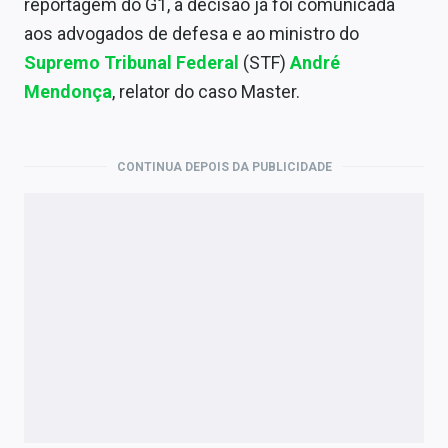
reportagem do G1, a decisão já foi comunicada
Economia
aos advogados de defesa e ao ministro do
Empresas
Supremo Tribunal Federal
(STF)
André
Mendonça
, relator do caso Master.
Brasil
Política
CONTINUA DEPOIS DA PUBLICIDADE
Colunas
Especiais
Internacional
Marketing
Tecnologia
Conteúdo de Marca