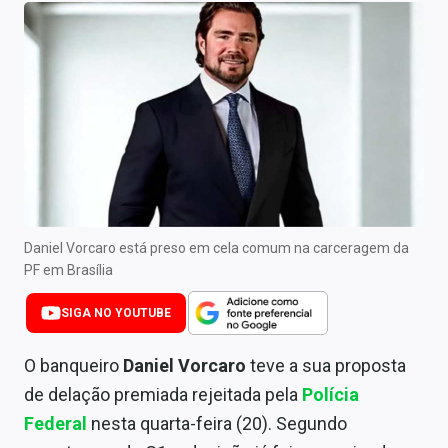
Newsletters
Cotações
Comprar ou vender?
Carteiras Recomendadas
Central de Dividendos
Central de Fundos Imobiliários
Daniel Vorcaro está preso em cela comum na carceragem da
PF em Brasília
Central dos IPOs
SIGA NO YOUTUBE
Renda Fixa
O banqueiro
Daniel Vorcaro
teve a sua proposta
Finanças Pessoais
de delação premiada rejeitada pela
Polícia
Mercados
Federal
nesta quarta-feira (20). Segundo