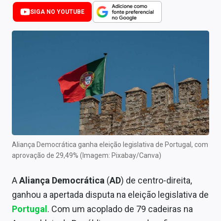
Newsletters
SIGA NO YOUTUBE
Cotações
Comprar ou vender?
Carteiras Recomendadas
Central de Dividendos
Central de Fundos Imobiliários
Central dos IPOs
Aliança Democrática ganha eleição legislativa de Portugal, com
aprovação de 29,49% (Imagem: Pixabay/Canva)
Renda Fixa
A
Aliança Democrática
(
AD
) de centro-direita,
Finanças Pessoais
ganhou a apertada disputa na eleição legislativa de
Mercados
Portugal
. Com um acoplado de 79 cadeiras na