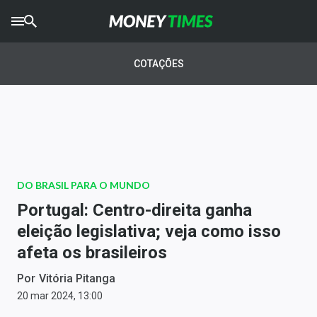
CRYPTO
TIMES
COTAÇÕES
AGRO
TIMES
Ibovespa
Giro do Mercado
DO BRASIL PARA O MUNDO
Newsletters
Portugal: Centro-direita ganha
Money Trader
eleição legislativa; veja como isso
afeta os brasileiros
Anuncie
Por
Vitória Pitanga
Últimas Notícias
20 mar 2024, 13:00