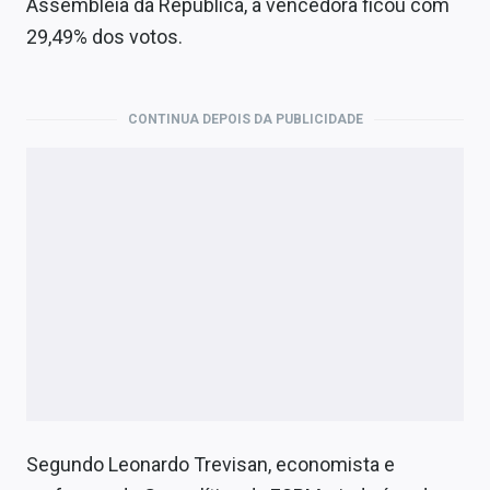
Assembleia da República, a vencedora ficou com
Economia
29,49% dos votos.
Empresas
Brasil
CONTINUA DEPOIS DA PUBLICIDADE
Política
Colunas
Especiais
Internacional
Marketing
Tecnologia
Conteúdo de Marca
Segundo Leonardo Trevisan, economista e