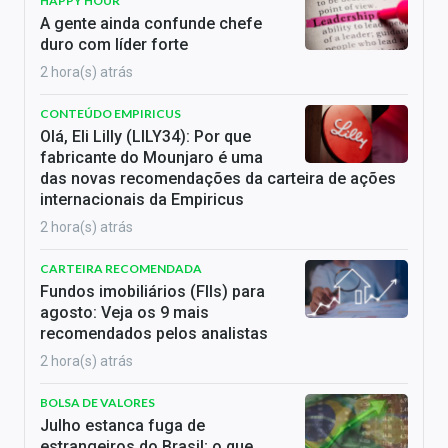
HAPPY HOUR
A gente ainda confunde chefe
duro com líder forte
2 hora(s) atrás
CONTEÚDO EMPIRICUS
Olá, Eli Lilly (LILY34): Por que
fabricante do Mounjaro é uma
das novas recomendações da carteira de ações
internacionais da Empiricus
2 hora(s) atrás
CARTEIRA RECOMENDADA
Fundos imobiliários (FIIs) para
agosto: Veja os 9 mais
recomendados pelos analistas
2 hora(s) atrás
BOLSA DE VALORES
Julho estanca fuga de
estrangeiros do Brasil; o que