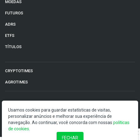
MOEDAS
FUTUROS
ADRS
ETFS
TÍTULOS
CRYPTOTIMES
AGROTIMES
©2026 Money Times.
Usamos cookies para guardar estatísticas de visitas,
personalizar anúncios e melhorar sua experiência de
O Money Times publica matérias de cunho jornalístico, que
navegação. Ao continuar, você concorda com nossas
políticas
visam a democratização da informação. Nossas
de cookies
.
publicações devem ser compreendidas como boletins
anunciadores e divulgadores, e não como uma
FECHAR