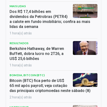
MAIS LIDAS
Dos R$ 17,4 bilhões em
dividendos da Petrobras (PETR4)
a calote em fundo imobiliário; confira as mais
lidas da semana
1 hora(s) atrás
RESULTADOS
Berkshire Hathaway, de Warren
Buffett, dobra lucro no 2T26, a
US$ 25,6 bilhões
1 hora(s) atrás
BOM DIA, BITCOIN (BTC)
Bitcoin (BTC) fica perto de US$
65 mil após payroll; veja cotação
das principais criptomoedas neste sábado (8)
2 hora(s) atrás