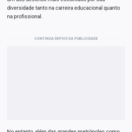
Economia
diversidade tanto na carreira educacional quanto
Empresas
na profissional.
Brasil
CONTINUA DEPOIS DA PUBLICIDADE
Política
Colunas
Especiais
Internacional
Marketing
Tecnologia
Conteúdo de Marca
No entanto, além das grandes metrópoles como