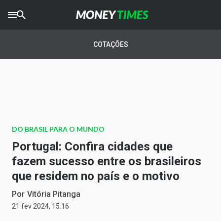
CRYPTO
TIMES
COTAÇÕES
AGRO
TIMES
Ibovespa
Giro do Mercado
DO BRASIL PARA O MUNDO
Newsletters
Portugal: Confira cidades que
Money Trader
fazem sucesso entre os brasileiros
que residem no país e o motivo
Anuncie
Por
Vitória Pitanga
Últimas Notícias
21 fev 2024, 15:16