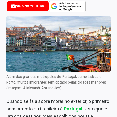
Newsletters
SIGA NO YOUTUBE
Cotações
Comprar ou vender?
Carteiras Recomendadas
Central de Dividendos
Central de Fundos Imobiliários
Central dos IPOs
Além das grandes metrópoles de Portugal, como Lisboa e
Porto, muitos imigrantes têm optado pelas cidades menores
Renda Fixa
(Imagem: Aliaksandr Antanovich)
Finanças Pessoais
Quando se fala sobre morar no exterior, o primeiro
Mercados
pensamento do brasileiro é
Portugal
, visto que é
um dos destinos mais escolhidos por sua