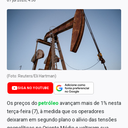
07 jul 2026, 4:50
Newsletters
Cotações
Comprar ou vender?
Carteiras Recomendadas
Central de Dividendos
Central de Fundos Imobiliários
(Foto: Reuters/Eli Hartman)
Central dos IPOs
SIGA NO YOUTUBE
Renda Fixa
Os preços do
petróleo
avançam mais de 1% nesta
Finanças Pessoais
terça-feira (7), à medida que os operadores
Mercados
deixaram em segundo plano o alívio das tensões
geopolíticas no Oriente Médio e voltaram sua