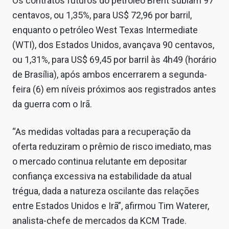
Os contratos futuros do petróleo Brent subiam 97
Sobre
centavos, ou 1,35%, para US$ 72,96 por barril,
enquanto o petróleo West Texas Intermediate
Expediente
(WTI), dos Estados Unidos, avançava 90 centavos,
Contato
ou 1,31%, para US$ 69,45 por barril às 4h49 (horário
de Brasília), após ambos encerrarem a segunda-
feira (6) em níveis próximos aos registrados antes
da guerra com o Irã.
“As medidas voltadas para a recuperação da
oferta reduziram o prêmio de risco imediato, mas
o mercado continua relutante em depositar
confiança excessiva na estabilidade da atual
trégua, dada a natureza oscilante das relações
entre Estados Unidos e Irã”, afirmou Tim Waterer,
analista-chefe de mercados da KCM Trade.