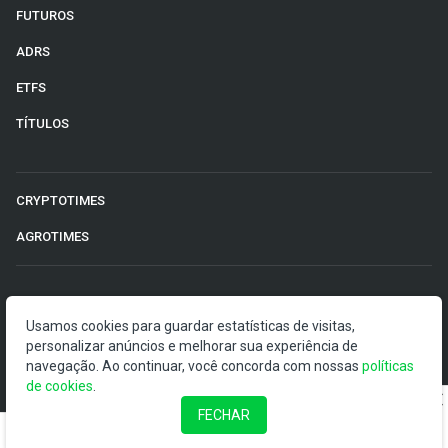
FUTUROS
ADRS
ETFS
TÍTULOS
CRYPTOTIMES
AGROTIMES
©2026 Money Times.
Usamos cookies para guardar estatísticas de visitas,
personalizar anúncios e melhorar sua experiência de
O Money Times publica matérias de cunho jornalístico, que
navegação. Ao continuar, você concorda com nossas
políticas
visam a democratização da informação. Nossas
de cookies
.
publicações devem ser compreendidas como boletins
anunciadores e divulgadores, e não como uma
FECHAR
recomendação de investimento.