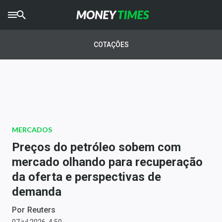
CRYPTO
TIMES
COTAÇÕES
AGRO
TIMES
Ibovespa
Giro do Mercado
MERCADOS
Newsletters
Preços do petróleo sobem com
Money Trader
mercado olhando para recuperação
da oferta e perspectivas de
Anuncie
demanda
Últimas Notícias
Por
Reuters