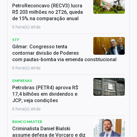
PetroReconcavo (RECV3) lucra
R$ 203 milhões no 2T26, queda
de 15% na comparação anual
6 hora(s) atrás
STF
Gilmar: Congresso tenta
contornar divisão de Poderes
com pautas-bomba via emenda constitucional
6 hora(s) atrás
EMPRESAS
Petrobras (PETR4) aprova R$
17,4 bilhões em dividendos e
JCP; veja condições
6 hora(s) atrás
BANCO MASTER
Criminalista Daniel Bialski
assume defesa de Vorcaro e diz