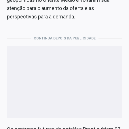
Economia
atenção para o aumento da oferta e as
Empresas
perspectivas para a demanda.
Brasil
CONTINUA DEPOIS DA PUBLICIDADE
Política
Colunas
Especiais
Internacional
Marketing
Tecnologia
Conteúdo de Marca