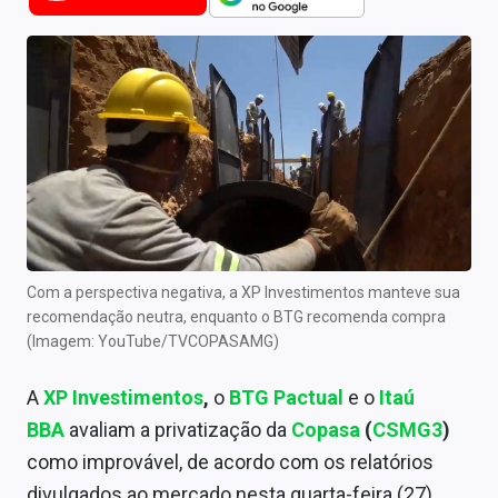
Newsletters
Cotações
Comprar ou vender?
Carteiras Recomendadas
Central de Dividendos
Central de Fundos Imobiliários
Com a perspectiva negativa, a XP Investimentos manteve sua
Central dos IPOs
recomendação neutra, enquanto o BTG recomenda compra
(Imagem: YouTube/TVCOPASAMG)
Renda Fixa
A
XP Investimentos
,
o
BTG Pactual
e o
Itaú
Finanças Pessoais
BBA
avaliam a privatização da
Copasa
(
CSMG3
)
Mercados
como improvável, de acordo com os relatórios
divulgados ao mercado nesta quarta-feira (27).