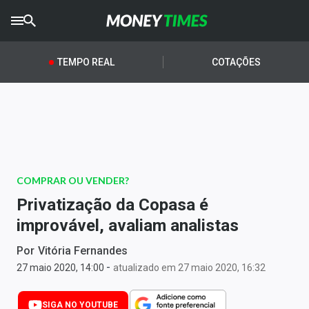
CRYPTO
TIMES
TEMPO REAL
COTAÇÕES
AGRO
TIMES
Ibovespa
Giro do Mercado
COMPRAR OU VENDER?
Newsletters
Privatização da Copasa é
Money Trader
improvável, avaliam analistas
Anuncie
Por
Vitória Fernandes
-
27 maio 2020, 14:00
atualizado em 27 maio 2020, 16:32
Últimas Notícias
SIGA NO YOUTUBE