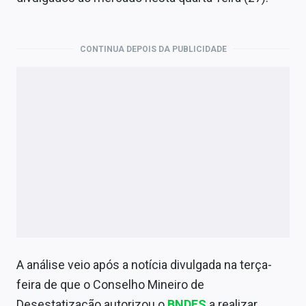
Economia
Empresas
CONTINUA DEPOIS DA PUBLICIDADE
Brasil
Política
Colunas
Especiais
Internacional
Marketing
Tecnologia
A análise veio após a notícia divulgada na terça-
feira de que o Conselho Mineiro de
Conteúdo de Marca
Desestatização autorizou o
BNDES
a realizar