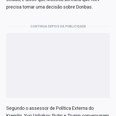
Economia
precisa tomar uma decisão sobre Donbas.
Empresas
Brasil
CONTINUA DEPOIS DA PUBLICIDADE
Política
Colunas
Especiais
Internacional
Marketing
Tecnologia
Segundo o assessor de Política Externa do
Conteúdo de Marca
Kremlin, Yuri Ushakov, Putin e Trump conversaram