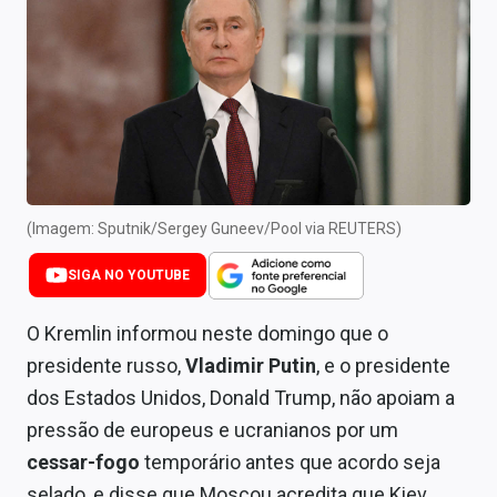
Newsletters
Cotações
Comprar ou vender?
Carteiras Recomendadas
Central de Dividendos
(Imagem: Sputnik/Sergey Guneev/Pool via REUTERS)
Central de Fundos Imobiliários
SIGA NO YOUTUBE
Central dos IPOs
O Kremlin informou neste domingo que o
Renda Fixa
presidente russo,
Vladimir Putin
, e o presidente
dos Estados Unidos, Donald Trump, não apoiam a
Finanças Pessoais
pressão de europeus e ucranianos por um
Mercados
cessar-fogo
temporário antes que acordo seja
selado, e disse que Moscou acredita que Kiev