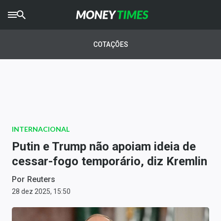
CRYPTO
TIMES
COTAÇÕES
AGRO
TIMES
Ibovespa
Giro do Mercado
INTERNACIONAL
Newsletters
Putin e Trump não apoiam ideia de
Money Trader
cessar-fogo temporário, diz Kremlin
Anuncie
Por
Reuters
28 dez 2025, 15:50
Últimas Notícias