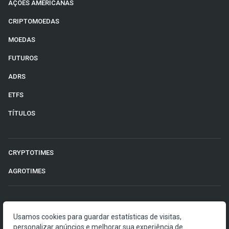
AÇÕES AMERICANAS
CRIPTOMOEDAS
MOEDAS
FUTUROS
ADRS
ETFS
TÍTULOS
CRYPTOTIMES
AGROTIMES
©2026 Money Times.
Usamos cookies para guardar estatísticas de visitas,
personalizar anúncios e melhorar sua experiência de
O Money Times publica matérias de cunho jornalístico, que