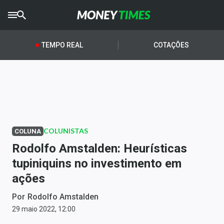
CRYPTO
TIMES
TEMPO REAL
COTAÇÕES
AGRO
TIMES
Ibovespa
Giro do Mercado
COLUNISTAS
COLUNA
Newsletters
Rodolfo Amstalden: Heurísticas
Money Trader
tupiniquins no investimento em
ações
Anuncie
Por
Rodolfo Amstalden
Últimas Notícias
29 maio 2022, 12:00