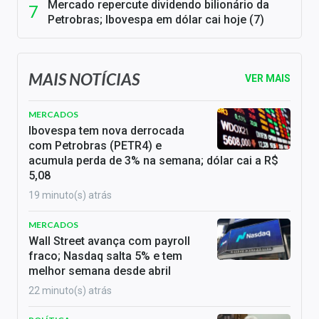
Mercado repercute dividendo bilionário da
Petrobras; Ibovespa em dólar cai hoje (7)
MAIS NOTÍCIAS
VER MAIS
MERCADOS
Ibovespa tem nova derrocada
com Petrobras (PETR4) e
acumula perda de 3% na semana; dólar cai a R$
5,08
19 minuto(s) atrás
MERCADOS
Wall Street avança com payroll
fraco; Nasdaq salta 5% e tem
melhor semana desde abril
22 minuto(s) atrás