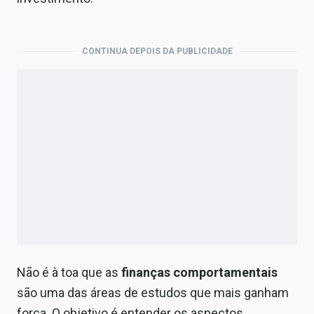
Economia
Empresas
CONTINUA DEPOIS DA PUBLICIDADE
Brasil
Política
Colunas
Especiais
Internacional
Marketing
Tecnologia
Não é à toa que as
finanças comportamentais
são uma das áreas de estudos que mais ganham
Conteúdo de Marca
força. O objetivo é entender os aspectos