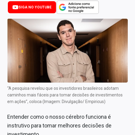
Newsletters
SIGA NO YOUTUBE
Cotações
Comprar ou vender?
Carteiras Recomendadas
Central de Dividendos
Central de Fundos Imobiliários
Central dos IPOs
“A pesquisa revelou que os investidores brasileiros adotam
caminhos mais fáceis para tomar decisões de investimentos
Renda Fixa
em ações”, coloca
(Imagem: Divulgação/ Empiricus)
Finanças Pessoais
Entender como o nosso cérebro funciona é
Mercados
instrutivo para tomar melhores decisões de
investimento.