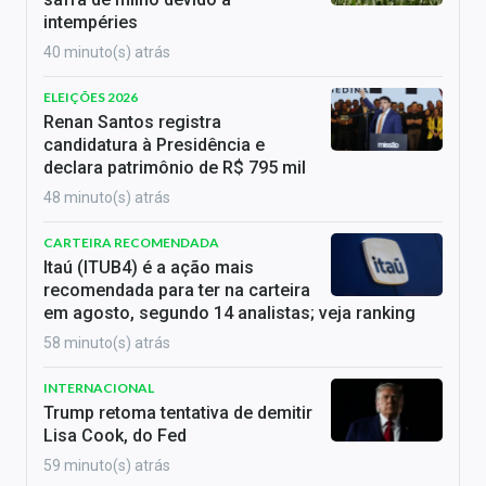
intempéries
40 minuto(s) atrás
ELEIÇÕES 2026
Renan Santos registra
candidatura à Presidência e
declara patrimônio de R$ 795 mil
48 minuto(s) atrás
CARTEIRA RECOMENDADA
Itaú (ITUB4) é a ação mais
recomendada para ter na carteira
em agosto, segundo 14 analistas; veja ranking
58 minuto(s) atrás
INTERNACIONAL
Trump retoma tentativa de demitir
Lisa Cook, do Fed
59 minuto(s) atrás