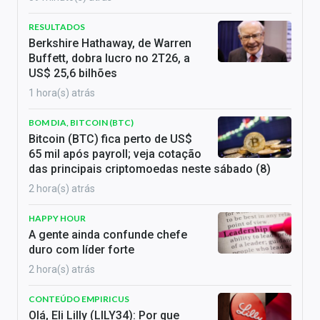
RESULTADOS
Berkshire Hathaway, de Warren
Buffett, dobra lucro no 2T26, a
US$ 25,6 bilhões
1 hora(s) atrás
BOM DIA, BITCOIN (BTC)
Bitcoin (BTC) fica perto de US$
65 mil após payroll; veja cotação
das principais criptomoedas neste sábado (8)
2 hora(s) atrás
HAPPY HOUR
A gente ainda confunde chefe
duro com líder forte
2 hora(s) atrás
CONTEÚDO EMPIRICUS
Olá, Eli Lilly (LILY34): Por que