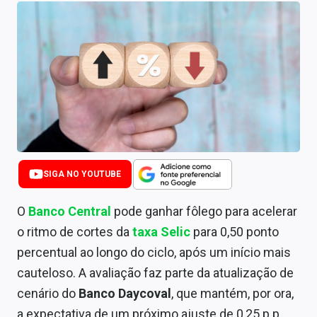
Newsletters
Cotações
Comprar ou vender?
Carteiras Recomendadas
Central de Dividendos
Central de Fundos Imobiliários
SIGA NO YOUTUBE
Central dos IPOs
O
Banco Central
pode ganhar fôlego para acelerar
Renda Fixa
o ritmo de cortes da
taxa Selic
para 0,50 ponto
percentual ao longo do ciclo, após um início mais
Finanças Pessoais
cauteloso. A avaliação faz parte da atualização de
Mercados
cenário do
Banco Daycoval
, que mantém, por ora,
a expectativa de um próximo ajuste de 0,25 p.p.,