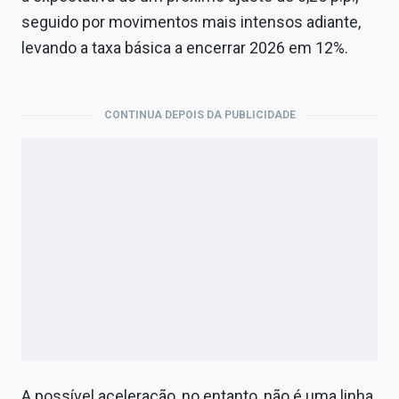
Economia
seguido por movimentos mais intensos adiante,
Empresas
levando a taxa básica a encerrar 2026 em 12%.
Brasil
CONTINUA DEPOIS DA PUBLICIDADE
Política
Colunas
Especiais
Internacional
Marketing
Tecnologia
Conteúdo de Marca
A possível aceleração, no entanto, não é uma linha