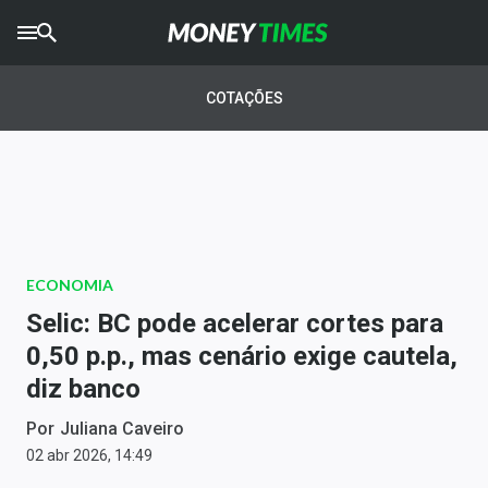
CRYPTO
TIMES
COTAÇÕES
AGRO
TIMES
Ibovespa
Giro do Mercado
ECONOMIA
Newsletters
Selic: BC pode acelerar cortes para
Money Trader
0,50 p.p., mas cenário exige cautela,
diz banco
Anuncie
Por
Juliana Caveiro
Últimas Notícias
02 abr 2026, 14:49