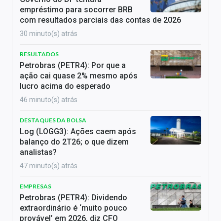
empréstimo para socorrer BRB
com resultados parciais das contas de 2026
30 minuto(s) atrás
RESULTADOS
Petrobras (PETR4): Por que a
ação cai quase 2% mesmo após
lucro acima do esperado
46 minuto(s) atrás
DESTAQUES DA BOLSA
Log (LOGG3): Ações caem após
balanço do 2T26; o que dizem
analistas?
47 minuto(s) atrás
EMPRESAS
Petrobras (PETR4): Dividendo
extraordinário é ‘muito pouco
provável’ em 2026, diz CFO