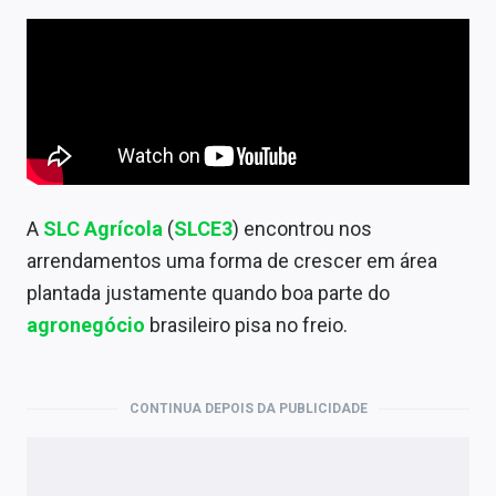
Newsletters
Cotações
Comprar ou vender?
Carteiras Recomendadas
Central de Dividendos
A
SLC Agrícola
(
SLCE3
) encontrou nos
Central de Fundos Imobiliários
arrendamentos uma forma de crescer em área
plantada justamente quando boa parte do
Central dos IPOs
agronegócio
brasileiro pisa no freio.
Renda Fixa
Finanças Pessoais
CONTINUA DEPOIS DA PUBLICIDADE
Mercados