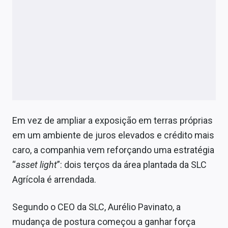
Economia
Empresas
Brasil
Política
Colunas
Especiais
Em vez de ampliar a exposição em terras próprias
em um ambiente de juros elevados e crédito mais
Internacional
caro, a companhia vem reforçando uma estratégia
Marketing
“
asset light
”: dois terços da área plantada da SLC
Agrícola é arrendada.
Tecnologia
Segundo o CEO da SLC, Aurélio Pavinato, a
Conteúdo de Marca
mudança de postura começou a ganhar força